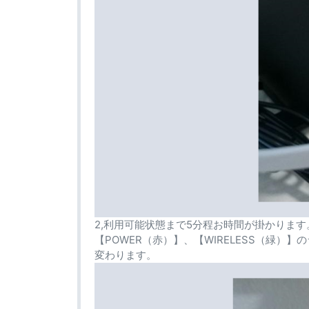
2,利用可能状態まで5分程お時間が掛かります
【POWER（赤）】、【WIRELESS（緑
変わります。