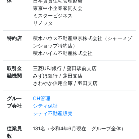
体
日本賃貸住宅管理協会
東京中小企業家同友会
ミスタービジネス
リノッタ
特約店
積水ハウス不動産東京株式会社（シャーメゾ
ンショップ特約店）
積水ハイム不動産株式会社
取引金
三菱UFJ銀行 / 蒲田駅前支店
融機関
みずほ銀行 / 蒲田支店
さわやか信用金庫 / 羽田支店
グルー
CH管理
プ会社
シティ保証
シティ不動産販売
従業員
131名（令和4年6月現在 グループ全体）
数