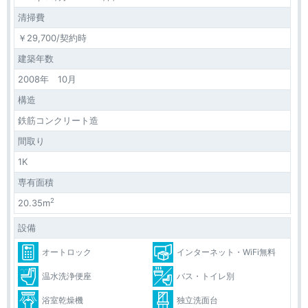
清掃費
￥29,700/契約時
建築年数
2008年 10月
構造
鉄筋コンクリート造
間取り
1K
専有面積
2
20.35m
設備
オートロック
インターネット・WiFi無料
温水洗浄便座
バス・トイレ別
浴室乾燥機
独立洗面台