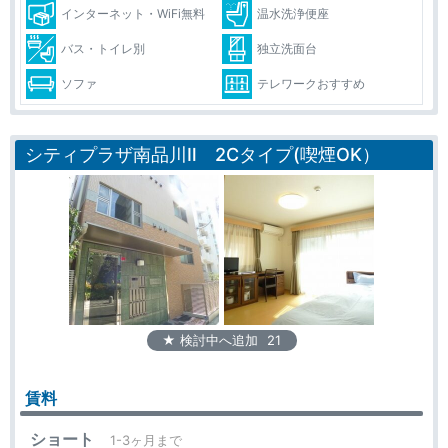
インターネット・WiFi無料
温水洗浄便座
バス・トイレ別
独立洗面台
ソファ
テレワークおすすめ
シティプラザ南品川Ⅱ 2Cタイプ(喫煙OK）
★ 検討中へ追加
21
賃料
ショート
1-3ヶ月まで