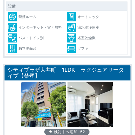
設備
禁煙ルーム
オートロック
インターネット・WiFi無料
温水洗浄便座
バス・トイレ別
浴室乾燥機
独立洗面台
ソファ
シティプラザ大井町 1LDK ラグジュアリータ
イプ【禁煙】
★ 検討中へ追加
52