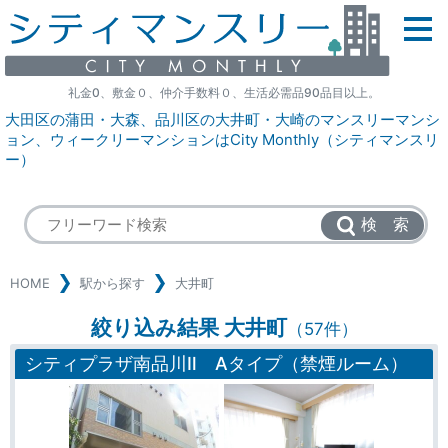
礼金0、敷金０、仲介手数料０、生活必需品90品目以上。
大田区の蒲田・大森、品川区の大井町・大崎のマンスリーマンシ
ョン、ウィークリーマンションはCity Monthly（シティマンスリ
ー）
検 索
HOME
駅から探す
大井町
絞り込み結果 大井町
（57件）
シティプラザ南品川Ⅱ Aタイプ（禁煙ルーム）