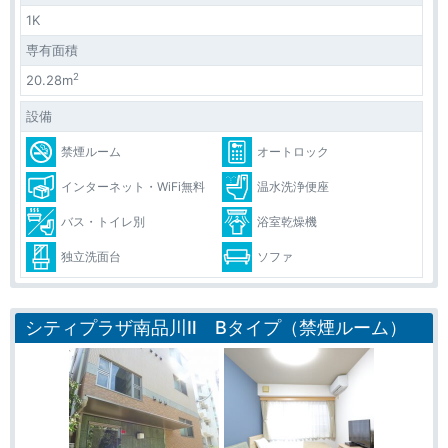
1K
専有面積
2
20.28m
設備
禁煙ルーム
オートロック
インターネット・WiFi無料
温水洗浄便座
バス・トイレ別
浴室乾燥機
独立洗面台
ソファ
シティプラザ南品川Ⅱ Bタイプ（禁煙ルーム）