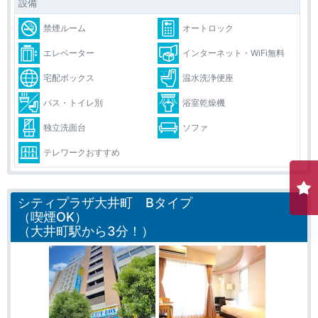
設備
禁煙ルーム
オートロック
エレベーター
インターネット・WiFi無料
宅配ボックス
温水洗浄便座
バス・トイレ別
浴室乾燥機
独立洗面台
ソファ
テレワークおすすめ
シティプラザ大井町 Bタイプ
（喫煙OK）
（大井町駅から3分！）