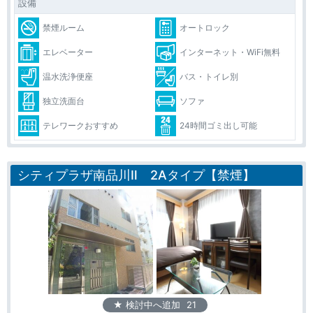
設備
禁煙ルーム
オートロック
エレベーター
インターネット・WiFi無料
温水洗浄便座
バス・トイレ別
独立洗面台
ソファ
テレワークおすすめ
24時間ゴミ出し可能
シティプラザ南品川Ⅱ 2Aタイプ【禁煙】
★ 検討中へ追加
21