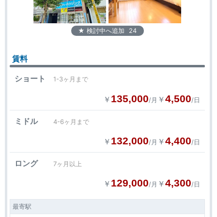
★ 検討中へ追加
24
賃料
ショート
1-3ヶ月まで
135,000
4,500
￥
￥
/月
/日
ミドル
4-6ヶ月まで
132,000
4,400
￥
￥
/月
/日
ロング
7ヶ月以上
129,000
4,300
￥
￥
/月
/日
最寄駅