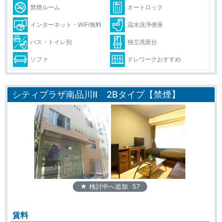
禁煙ルーム
オートロック
インターネット・WiFi無料
温水洗浄便座
バス・トイレ別
独立洗面台
ソファ
テレワークおすすめ
シティプラザ南品川Ⅱ 2Bタイプ【禁煙】
★ 検討中へ追加
57
賃料