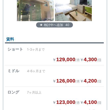
★ 検討中へ追加
40
賃料
ショート
1-3ヶ月まで
129,000
4,300
￥
￥
/月
/日
ミドル
4-6ヶ月まで
126,000
4,200
￥
￥
/月
/日
ロング
7ヶ月以上
123,000
4,100
￥
￥
/月
/日