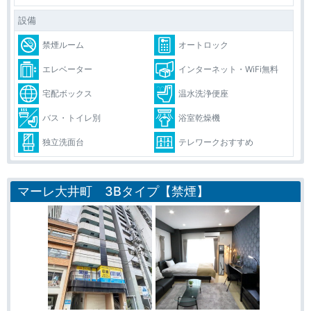
設備
禁煙ルーム
オートロック
エレベーター
インターネット・WiFi無料
宅配ボックス
温水洗浄便座
バス・トイレ別
浴室乾燥機
独立洗面台
テレワークおすすめ
マーレ大井町 3Bタイプ【禁煙】