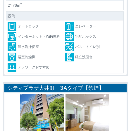
2
21.76m
設備
オートロック
エレベーター
インターネット・WiFi無料
宅配ボックス
温水洗浄便座
バス・トイレ別
浴室乾燥機
独立洗面台
テレワークおすすめ
シティプラザ大井町 3Aタイプ【禁煙】