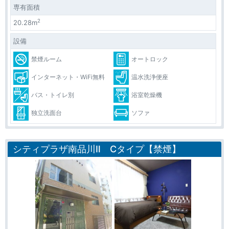
専有面積
2
20.28m
設備
禁煙ルーム
オートロック
インターネット・WiFi無料
温水洗浄便座
バス・トイレ別
浴室乾燥機
独立洗面台
ソファ
シティプラザ南品川Ⅱ Cタイプ【禁煙】