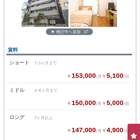
★ 検討中へ追加
37
賃料
ショート
1-3ヶ月まで
153,000
5,100
￥
￥
/月
/日
ミドル
4-6ヶ月まで
150,000
5,000
￥
￥
/月
/日
ロング
7ヶ月以上
147,000
4,900
￥
￥
/月
/日