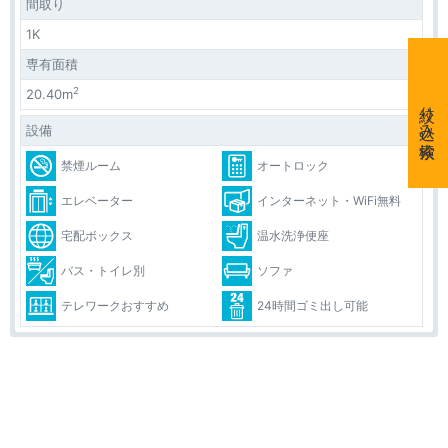
間取り
1K
専有面積
2
20.40m
絞り込み検索
設備
禁煙ルーム
オートロック
エレベーター
インターネット・WiFi無料
宅配ボックス
温水洗浄便座
バス・トイレ別
ソファ
テレワークおすすめ
24時間ゴミ出し可能