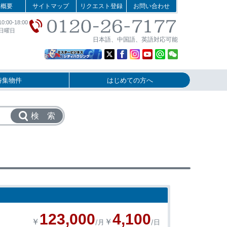
社概要
サイトマップ
リクエスト登録
お問い合わせ
:00-18:00
日曜日
日本語、中国語、英語対応可能
特集物件
はじめての方へ
検 索
123,000
4,100
￥
￥
/月
/日