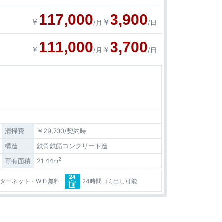
117,000
3,900
￥
￥
/月
/日
111,000
3,700
￥
￥
/月
/日
清掃費
￥29,700/契約時
構造
鉄骨鉄筋コンクリート造
2
専有面積
21.44m
ターネット・WiFi無料
24時間ゴミ出し可能