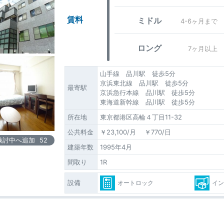
賃料
ミドル
4-6ヶ月まで
ロング
7ヶ月以上
山手線 品川駅 徒歩5分
京浜東北線 品川駅 徒歩5分
最寄駅
京浜急行本線 品川駅 徒歩5分
東海道新幹線 品川駅 徒歩5分
所在地
東京都港区高輪４丁目11-32
公共料金
￥23,100/月 ￥770/日
検討中へ追加
52
建築年数
1995年4月
間取り
1R
設備
オートロック
イン