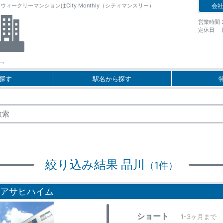
クリーマンションはCity Monthly（シティマンスリー）
会
営業時間 10
定休日 
上。
探す
駅名から探す
絞り込み結果 品川
（1件）
アサヒハイム
ショート
1-3ヶ月まで