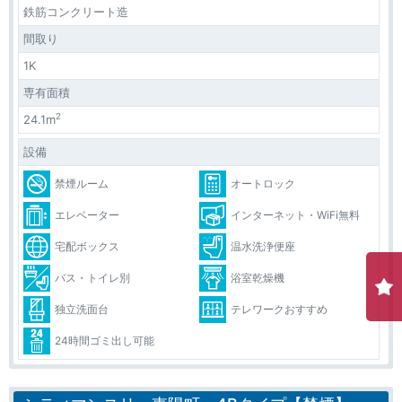
鉄筋コンクリート造
間取り
1K
専有面積
2
24.1m
設備
禁煙ルーム
オートロック
エレベーター
インターネット・WiFi無料
宅配ボックス
温水洗浄便座
バス・トイレ別
浴室乾燥機
独立洗面台
テレワークおすすめ
24時間ゴミ出し可能