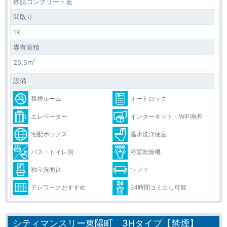
鉄筋コンクリート造
間取り
1K
専有面積
2
25.5m
設備
禁煙ルーム
オートロック
エレベーター
インターネット・WiFi無料
宅配ボックス
温水洗浄便座
バス・トイレ別
浴室乾燥機
独立洗面台
ソファ
テレワークおすすめ
24時間ゴミ出し可能
シティマンスリー東陽町 3Hタイプ【禁煙】