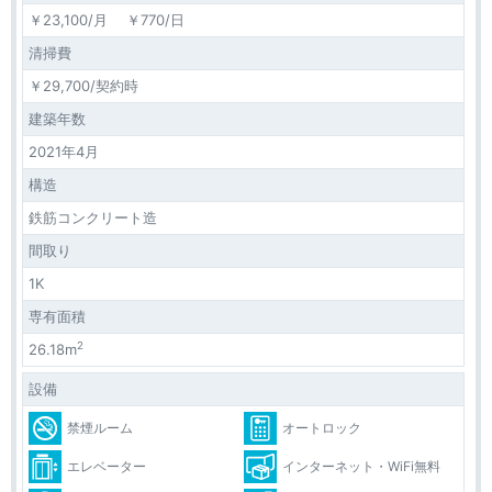
￥23,100/月 ￥770/日
清掃費
￥29,700/契約時
建築年数
2021年4月
構造
鉄筋コンクリート造
間取り
1K
専有面積
2
26.18m
設備
禁煙ルーム
オートロック
エレベーター
インターネット・WiFi無料