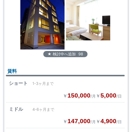
★ 検討中へ追加
98
賃料
ショート
1-3ヶ月まで
150,000
5,000
￥
￥
/月
/日
ミドル
4-6ヶ月まで
147,000
4,900
￥
￥
/月
/日