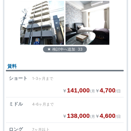
★ 検討中へ追加
33
賃料
ショート
1-3ヶ月まで
141,000
4,700
￥
￥
/月
/日
ミドル
4-6ヶ月まで
138,000
4,600
￥
￥
/月
/日
ロング
7ヶ月以上