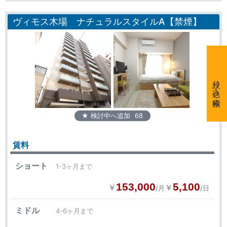
ヴィモス木場 ナチュラルスタイルA【禁煙】
絞り込み検索
★ 検討中へ追加
68
賃料
ショート
1-3ヶ月まで
153,000
5,100
￥
￥
/月
/日
ミドル
4-6ヶ月まで