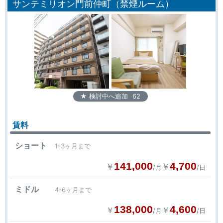
サンテミリオン門前仲町（禁煙ルーム）
★ 検討中へ追加
62
賃料
ショート
1-3ヶ月まで
141,000
4,700
￥
￥
/月
/日
ミドル
4-6ヶ月まで
138,000
4,600
￥
￥
/月
/日