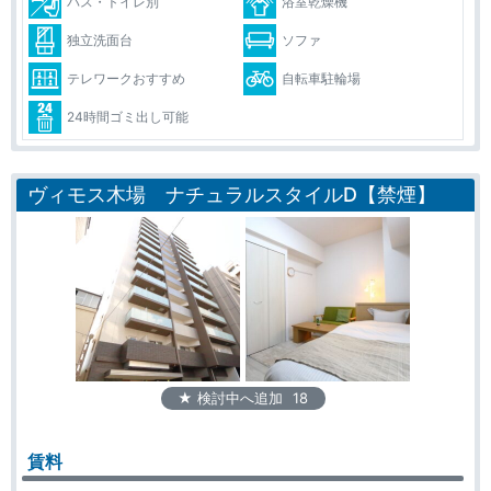
バス・トイレ別
浴室乾燥機
独立洗面台
ソファ
テレワークおすすめ
自転車駐輪場
24時間ゴミ出し可能
ヴィモス木場 ナチュラルスタイルD【禁煙】
★ 検討中へ追加
18
賃料