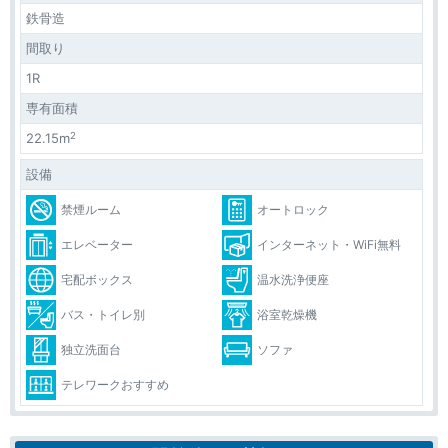
鉄骨造
間取り
1R
専有面積
2
22.15m
設備
禁煙ルーム
オートロック
エレベーター
インターネット・WiFi無料
宅配ボックス
温水洗浄便座
バス・トイレ別
浴室乾燥機
独立洗面台
ソファ
テレワークおすすめ