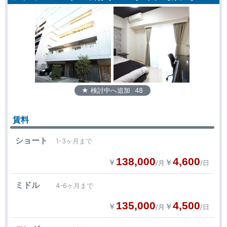
★ 検討中へ追加
48
賃料
ショート
1-3ヶ月まで
138,000
4,600
￥
￥
/月
/日
ミドル
4-6ヶ月まで
135,000
4,500
￥
￥
/月
/日