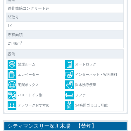
鉄骨鉄筋コンクリート造
間取り
1K
専有面積
2
21.46m
設備
禁煙ルーム
オートロック
エレベーター
インターネット・WiFi無料
宅配ボックス
温水洗浄便座
バス・トイレ別
ソファ
テレワークおすすめ
24時間ゴミ出し可能
シティマンスリー深川木場 【禁煙】