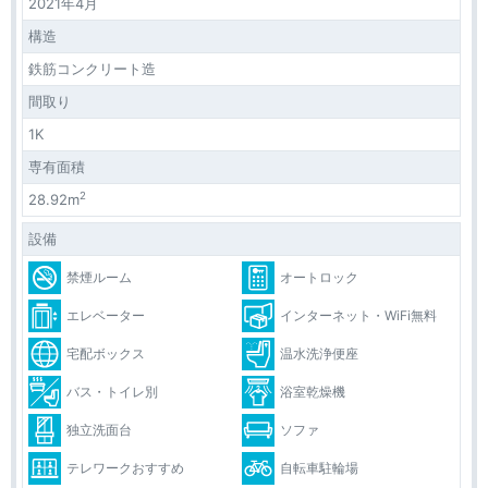
2021年4月
構造
鉄筋コンクリート造
間取り
1K
専有面積
2
28.92m
設備
禁煙ルーム
オートロック
エレベーター
インターネット・WiFi無料
宅配ボックス
温水洗浄便座
バス・トイレ別
浴室乾燥機
独立洗面台
ソファ
テレワークおすすめ
自転車駐輪場