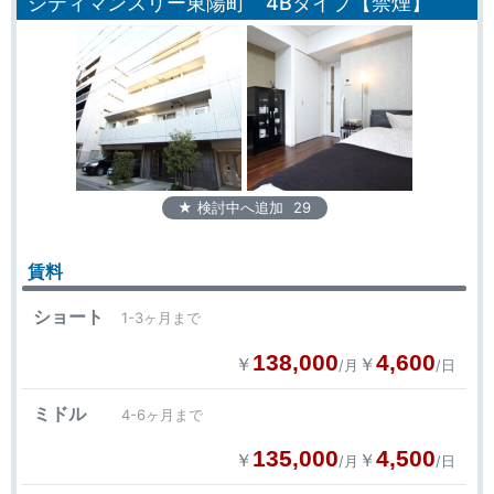
シティマンスリー東陽町 4Bタイプ【禁煙】
★ 検討中へ追加
29
賃料
ショート
1-3ヶ月まで
138,000
4,600
￥
￥
/月
/日
ミドル
4-6ヶ月まで
135,000
4,500
￥
￥
/月
/日