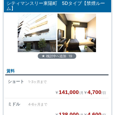
シティマンスリー東陽町 5Dタイプ【禁煙ルー
ム】
★ 検討中へ追加
19
賃料
ショート
1-3ヶ月まで
141,000
4,700
￥
￥
/月
/日
ミドル
4-6ヶ月まで
138,000
4,600
￥
￥