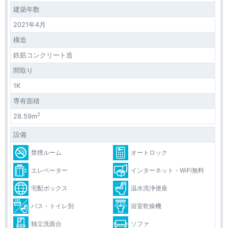
建築年数
2021年4月
構造
鉄筋コンクリート造
間取り
1K
専有面積
2
28.59m
設備
禁煙ルーム
オートロック
エレベーター
インターネット・WiFi無料
宅配ボックス
温水洗浄便座
バス・トイレ別
浴室乾燥機
独立洗面台
ソファ