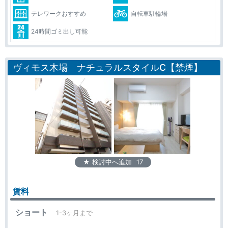
テレワークおすすめ
自転車駐輪場
24時間ゴミ出し可能
ヴィモス木場 ナチュラルスタイルC【禁煙】
★ 検討中へ追加
17
賃料
ショート
1-3ヶ月まで