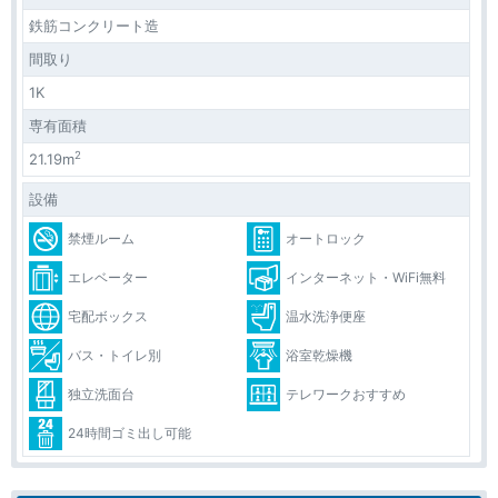
鉄筋コンクリート造
間取り
1K
専有面積
2
21.19m
設備
禁煙ルーム
オートロック
エレベーター
インターネット・WiFi無料
宅配ボックス
温水洗浄便座
バス・トイレ別
浴室乾燥機
独立洗面台
テレワークおすすめ
24時間ゴミ出し可能