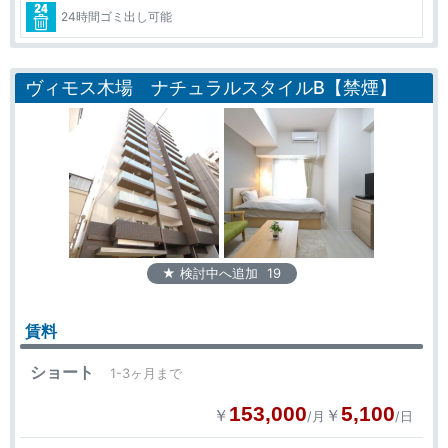
24時間ゴミ出し可能
ヴィモス木場 ナチュラルスタイルB【禁煙】
★ 検討中へ追加
19
賃料
ショート
1-3ヶ月まで
153,000
5,100
￥
￥
/月
/日