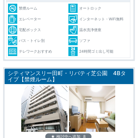
禁煙ルーム
オートロック
エレベーター
インターネット・WiFi無料
宅配ボックス
温水洗浄便座
バス・トイレ別
ソファ
テレワークおすすめ
24時間ゴミ出し可能
シティマンスリー田町・リバティ芝公園 4Bタ
イプ【禁煙ルーム】
★ 検討中へ追加
8