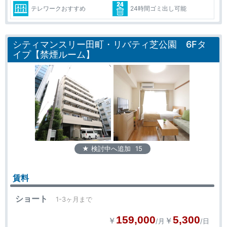
テレワークおすすめ
24時間ゴミ出し可能
シティマンスリー田町・リバティ芝公園 6Fタ
イプ【禁煙ルーム】
★ 検討中へ追加
15
賃料
ショート
1-3ヶ月まで
159,000
5,300
￥
￥
/月
/日