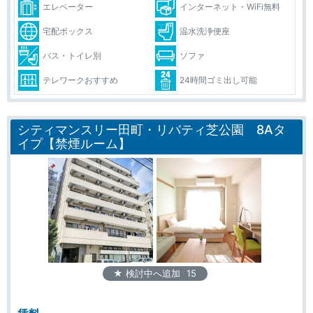
エレベーター
インターネット・WiFi無料
宅配ボックス
温水洗浄便座
バス・トイレ別
ソファ
テレワークおすすめ
24時間ゴミ出し可能
シティマンスリー田町・リバティ芝公園 8Aタ
イプ【禁煙ルーム】
★ 検討中へ追加
15