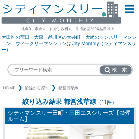
礼金0、敷金０、仲介手数料０、生活必需品90品目以上。
大田区の蒲田・大森、品川区の大井町・大崎のマンスリーマンシ
ョン、ウィークリーマンションはCity Monthly（シティマンスリ
ー）
検 索
HOME
沿線から探す
都営浅草線
絞り込み結果 都営浅草線
（11件）
シティマンスリー田町・三田エスシリーズ【禁煙
ルーム】