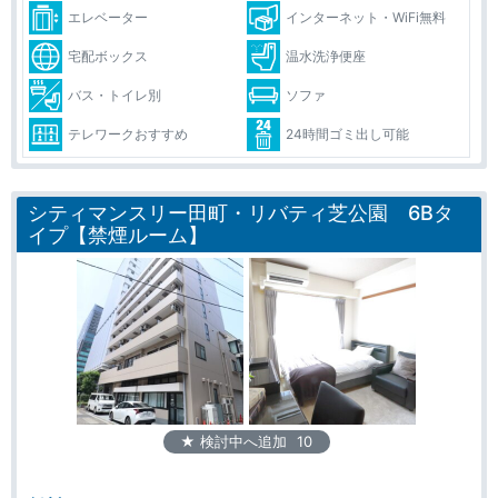
エレベーター
インターネット・WiFi無料
宅配ボックス
温水洗浄便座
バス・トイレ別
ソファ
テレワークおすすめ
24時間ゴミ出し可能
シティマンスリー田町・リバティ芝公園 6Bタ
イプ【禁煙ルーム】
★ 検討中へ追加
10