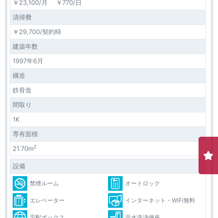
￥23,100/月 ￥770/日
清掃費
￥29,700/契約時
建築年数
1997年6月
構造
鉄骨造
間取り
1K
専有面積
2
21.70m
設備
禁煙ルーム
オートロック
エレベーター
インターネット・WiFi無料
宅配ボックス
温水洗浄便座