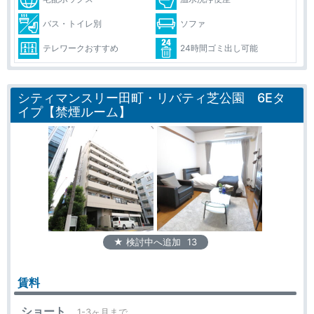
バス・トイレ別
ソファ
テレワークおすすめ
24時間ゴミ出し可能
シティマンスリー田町・リバティ芝公園 6Eタ
イプ【禁煙ルーム】
★ 検討中へ追加
13
賃料
ショート
1-3ヶ月まで