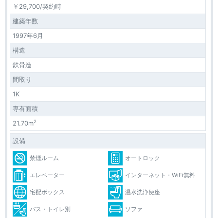
￥29,700/契約時
建築年数
1997年6月
構造
鉄骨造
間取り
1K
専有面積
2
21.70m
設備
禁煙ルーム
オートロック
エレベーター
インターネット・WiFi無料
宅配ボックス
温水洗浄便座
バス・トイレ別
ソファ