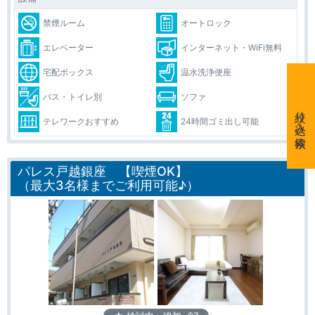
禁煙ルーム
オートロック
エレベーター
インターネット・WiFi無料
宅配ボックス
温水洗浄便座
バス・トイレ別
ソファ
絞り込み検索
テレワークおすすめ
24時間ゴミ出し可能
パレス戸越銀座 【喫煙OK】
（最大3名様までご利用可能♪）