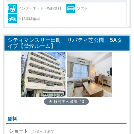
インターネット・WiFi無料
ソファ
自転車駐輪場
シティマンスリー田町・リバティ芝公園 5Aタ
イプ【禁煙ルーム】
★ 検討中へ追加
13
賃料
ショート
1-3ヶ月まで