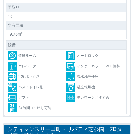
間取り
1K
専有面積
2
19.76m
設備
禁煙ルーム
オートロック
エレベーター
インターネット・WiFi無料
宅配ボックス
温水洗浄便座
バス・トイレ別
浴室乾燥機
ソファ
テレワークおすすめ
24時間ゴミ出し可能
シティマンスリー田町・リバティ芝公園 7Dタ