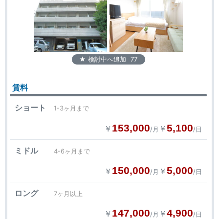
★ 検討中へ追加
77
賃料
ショート
1-3ヶ月まで
153,000
5,100
￥
￥
/月
/日
ミドル
4-6ヶ月まで
150,000
5,000
￥
￥
/月
/日
ロング
7ヶ月以上
147,000
4,900
￥
￥
/月
/日