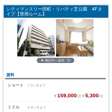
シティマンスリー田町・リバティ芝公園 4Fタ
イプ【禁煙ルーム】
★ 検討中へ追加
10
賃料
ショート
1-3ヶ月まで
159,000
5,300
￥
￥
/月
/日
ミドル
4-6ヶ月まで