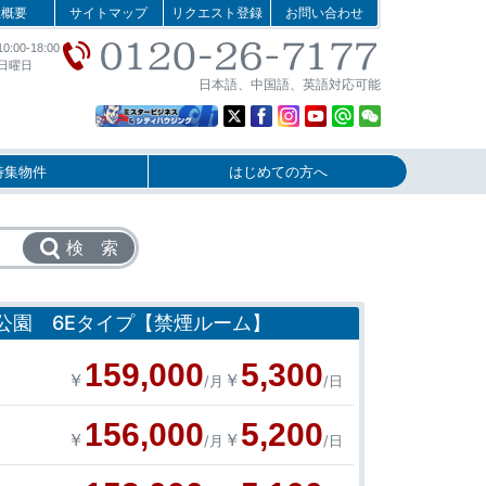
社概要
サイトマップ
リクエスト登録
お問い合わせ
:00-18:00
日曜日
日本語、中国語、英語対応可能
特集物件
はじめての方へ
検 索
公園 6Eタイプ【禁煙ルーム】
159,000
5,300
￥
￥
/月
/日
156,000
5,200
￥
￥
/月
/日