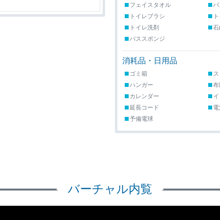
フェイスタオル
バ
トイレブラシ
ト
トイレ洗剤
石
バススポンジ
消耗品・日用品
ゴミ箱
ス
ハンガー
布
カレンダー
イ
延長コード
電
予備電球
バーチャル内覧