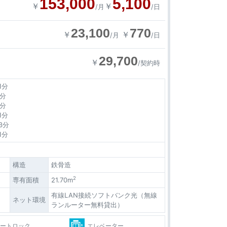
153,000
5,100
￥
￥
/月
/日
23,100
770
￥
￥
/月
/日
29,700
￥
/契約時
分
分
分
1分
3分
1分
構造
鉄骨造
2
専有面積
21.70m
有線LAN接続ソフトバンク光（無線
ネット環境
ランルーター無料貸出）
オートロック
エレベーター