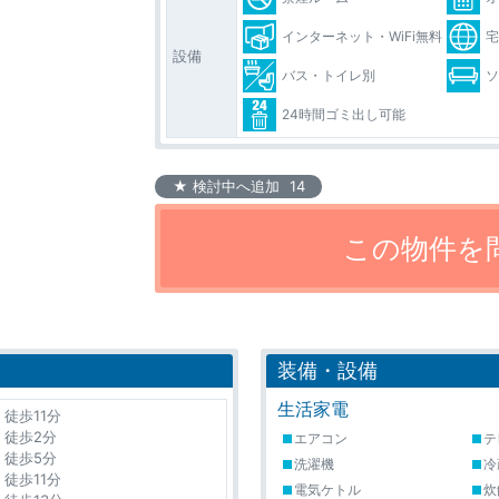
インターネット・WiFi無料
設備
バス・トイレ別
24時間ゴミ出し可能
★ 検討中へ追加
14
装備・設備
生活家電
歩11分
徒歩2分
エアコン
テ
徒歩5分
洗濯機
冷
徒歩11分
電気ケトル
炊