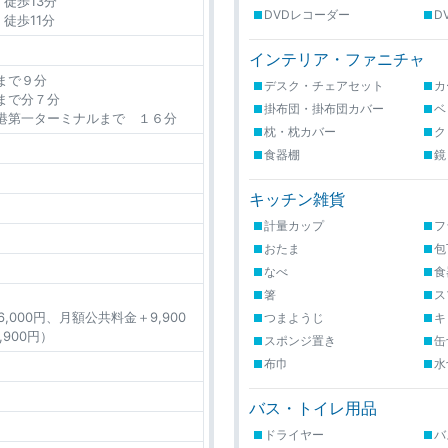
徒歩13分
DVDレコーダー
D
歩11分
インテリア・ファニチャ
まで９分
デスク・チェアセット
カ
まで分７分
掛布団・掛布団カバー
ベ
第一ターミナルまで １６分
枕・枕カバー
ク
食器棚
鏡
キッチン雑貨
計量カップ
フ
おたま
包
なべ
食
箸
ス
000円、月額公共料金＋9,900
つまようじ
キ
900円）
スポンジ置き
缶
布巾
水
バス・トイレ用品
ドライヤー
バ