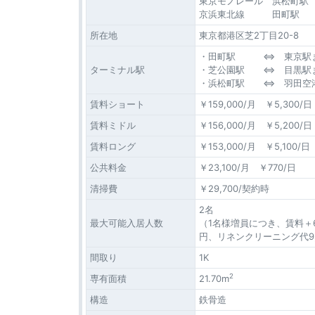
東京モノレール 浜松町駅 
京浜東北線 田町駅 徒
所在地
東京都港区芝2丁目20-8
・田町駅 ⇔ 東京駅
ターミナル駅
・芝公園駅 ⇔ 目黒駅
・浜松町駅 ⇔ 羽田空港
賃料ショート
￥159,000/月 ￥5,300/日
賃料ミドル
￥156,000/月 ￥5,200/日
賃料ロング
￥153,000/月 ￥5,100/日
公共料金
￥23,100/月 ￥770/日
清掃費
￥29,700/契約時
2名
最大可能入居人数
（1名様増員につき、賃料＋6,
円、リネンクリーニング代9,
間取り
1K
2
専有面積
21.70m
構造
鉄骨造