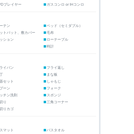
VDプレイヤー
ガスコンロ or IHコンロ
ーテン
ベッド（セミダブル）
ットパット、敷カバー
毛布
ッション
ローテーブル
時計
ライパン
フライ返し
丁
まな板
器セット
しゃもじ
プーン
フォーク
ッチン洗剤
スポンジ
切り
三角コーナー
切りカゴ
スマット
バスタオル