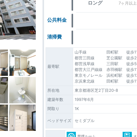
ロング
7ヶ月以上
公共料金
清掃費
山手線 田町駅 徒歩11
都営三田線 芝公園駅 徒歩2
都営浅草線 三田駅 徒歩5
最寄駅
都営大江戸線線 赤羽橋駅 徒歩1
東京モノレール 浜松町駅 徒歩1
京浜東北線 田町駅 徒歩1
所在地
東京都港区芝2丁目20-8
建築年数
1997年6月
間取り
1K
ベッドサイズ
セミダブル
禁煙ルーム