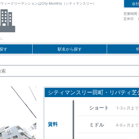
クリーマンションはCity Monthly（シティマンスリー）
会
営業時間 10
定休日 
上。
探す
駅名から探す
シティマンスリー田町・リバティ芝
ショート
1-3ヶ月まで
賃料
ミドル
4-6ヶ月まで