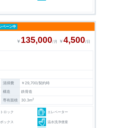
ンペーン中
135,000
4,500
￥
￥
/月
/日
清掃費
￥29,700/契約時
構造
鉄骨造
2
専有面積
30.3m
ートロック
エレベーター
配ボックス
温水洗浄便座