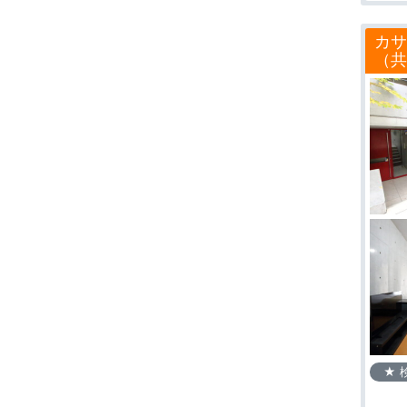
カサ
（共
★ 