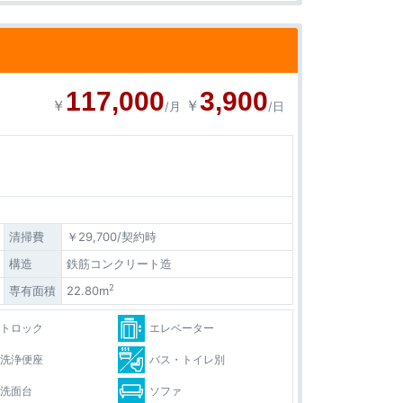
117,000
3,900
￥
￥
/月
/日
清掃費
￥29,700/契約時
構造
鉄筋コンクリート造
2
専有面積
22.80m
ートロック
エレベーター
水洗浄便座
バス・トイレ別
立洗面台
ソファ