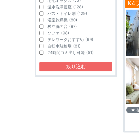
宅配ボックス
(73)
K4
温水洗浄便座
(128)
バス・トイレ別
(129)
浴室乾燥機
(80)
独立洗面台
(97)
ソファ
(98)
テレワークおすすめ
(99)
自転車駐輪場
(81)
24時間ゴミ出し可能
(51)
★ 