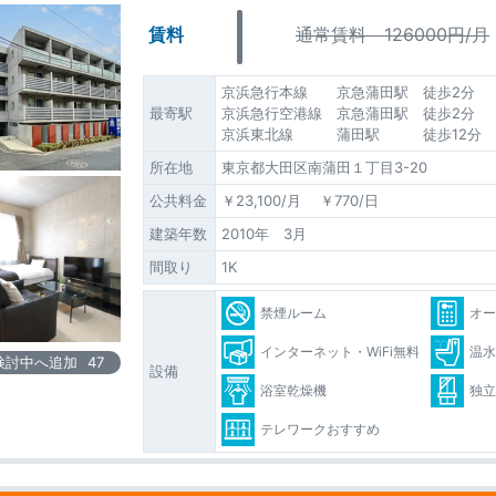
賃料
通常賃料 126000円/月
京浜急行本線 京急蒲田駅 徒歩2分
最寄駅
京浜急行空港線 京急蒲田駅 徒歩2分
京浜東北線 蒲田駅 徒歩12分
所在地
東京都大田区南蒲田１丁目3-20
公共料金
￥23,100/月 ￥770/日
建築年数
2010年 3月
間取り
1K
禁煙ルーム
オ
インターネット・WiFi無料
温
検討中へ追加
47
設備
浴室乾燥機
独
テレワークおすすめ