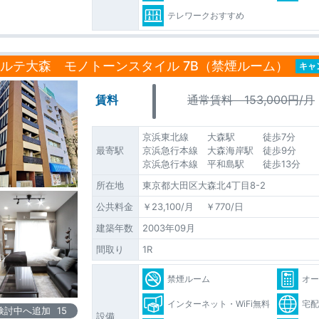
テレワークおすすめ
ルテ大森 モノトーンスタイル 7B（禁煙ルーム）
キャ
賃料
通常賃料 153,000円/月
京浜東北線 大森駅 徒歩7分
最寄駅
京浜急行本線 大森海岸駅 徒歩9分
京浜急行本線 平和島駅 徒歩13分
所在地
東京都大田区大森北4丁目8-2
公共料金
￥23,100/月 ￥770/日
建築年数
2003年09月
間取り
1R
禁煙ルーム
オ
インターネット・WiFi無料
宅
検討中へ追加
15
設備