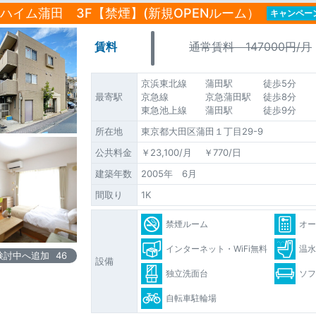
ハイム蒲田 3F【禁煙】(新規OPENルーム）
キャンペー
賃料
通常賃料 147000円/月
京浜東北線 蒲田駅 徒歩5分
最寄駅
京急線 京急蒲田駅 徒歩8分
東急池上線 蒲田駅 徒歩9分
所在地
東京都大田区蒲田１丁目29-9
公共料金
￥23,100/月 ￥770/日
建築年数
2005年 6月
間取り
1K
禁煙ルーム
オ
インターネット・WiFi無料
温
検討中へ追加
46
設備
独立洗面台
ソ
自転車駐輪場