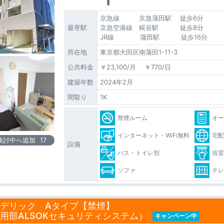
京急線 京急蒲田駅 徒歩6分
最寄駅
京急空港線 糀谷駅 徒歩8分
JR線 蒲田駅 徒歩16分
所在地
東京都大田区南蒲田1-11-3
公共料金
￥23,100/月 ￥770/日
建築年数
2024年2月
間取り
1K
禁煙ルーム
オ
インターネット・WiFi無料
宅
検討中へ追加
17
設備
バス・トイレ別
浴
ソファ
テ
デリック Aタイプ【禁煙】
用部ALSOKセキュリティシステム）
キャンペーン中