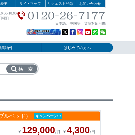
社概要
サイトマップ
リクエスト登録
お問い合わせ
:00-18:00
日曜日
日本語、中国語、英語対応可能
特集物件
はじめての方へ
検 索
ブルベッド）
キャンペーン中
129,000
4,300
￥
￥
/月
/日