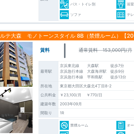
バス・トイレ別
浴
ソファ
テ
ルテ大森 モノトーンスタイル 8B（禁煙ルーム）【202
賃料
通常賃料 153,000円/月
京浜東北線 大森駅 徒歩7分
最寄駅
京浜急行本線 大森海岸駅 徒歩9分
京浜急行本線 平和島駅 徒歩13分
所在地
東京都大田区大森北4丁目8-2
公共料金
￥23,100/月 ￥770/日
建築年数
2003年09月
間取り
1R
禁煙ルーム
オ