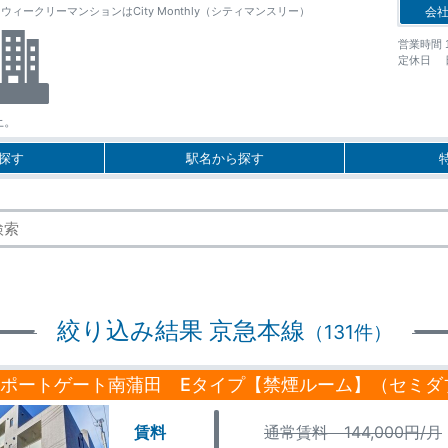
クリーマンションはCity Monthly（シティマンスリー）
会
営業時間 10
定休日 
上。
探す
駅名から探す
絞り込み結果 京急本線
（131件）
ポートゲート南蒲田 Eタイプ【禁煙ルーム】（セミダ
賃料
通常賃料 144,000円/月