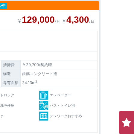
ン中
129,000
4,300
￥
￥
/月
/日
清掃費
￥29,700/契約時
構造
鉄筋コンクリート造
2
専有面積
24.13m
ートロック
エレベーター
水洗浄便座
バス・トイレ別
ファ
テレワークおすすめ