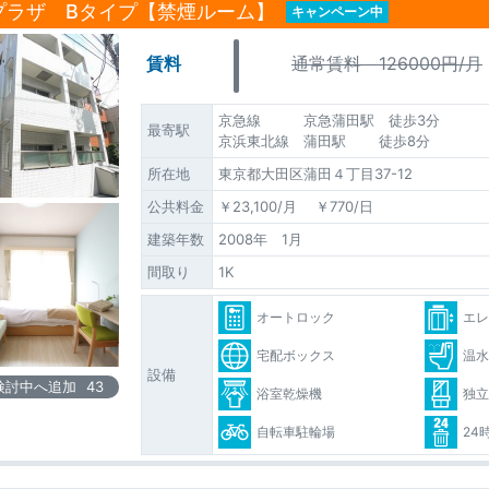
プラザ Bタイプ【禁煙ルーム】
キャンペーン中
賃料
通常賃料 126000円/月
京急線 京急蒲田駅 徒歩3分
最寄駅
京浜東北線 蒲田駅 徒歩8分
所在地
東京都大田区蒲田４丁目37-12
公共料金
￥23,100/月 ￥770/日
建築年数
2008年 1月
間取り
1K
オートロック
エ
宅配ボックス
温
設備
検討中へ追加
43
浴室乾燥機
独
自転車駐輪場
24