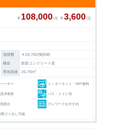
108,000
3,600
￥
￥
/月
/日
清掃費
￥29,700/契約時
構造
鉄筋コンクリート造
2
専有面積
20.70m
レベーター
インターネット・WiFi無料
水洗浄便座
バス・トイレ別
立洗面台
テレワークおすすめ
時間ゴミ出し可能