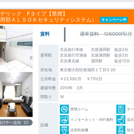
デリック Fタイプ【禁煙】
用部ＡＬＳＯＫセキュリティシステム）
キャンペーン中
賃料
通常賃料 126000円/月
京浜急行本線 京急蒲田駅 徒歩2分
最寄駅
京浜急行空港線 京急蒲田駅 徒歩2分
京浜東北線 蒲田駅 徒歩12分
所在地
東京都大田区南蒲田１丁目3-20
公共料金
￥23,100/月 ￥770/日
建築年数
2010年 3月
間取り
1K
禁煙ルーム
オ
インターネット・WiFi無料
温
検討中へ追加
22
設備
浴室乾燥機
独