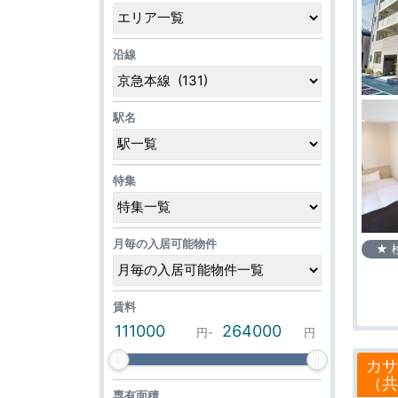
沿線
駅名
特集
月毎の入居可能物件
★ 
賃料
円
-
円
カサ
（共
専有面積