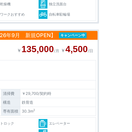
室乾燥機
独立洗面台
レワークおすすめ
自転車駐輪場
6年9月 新規OPEN】
キャンペーン中
135,000
4,500
￥
￥
/月
/日
清掃費
￥29,700/契約時
構造
鉄骨造
2
専有面積
30.3m
ートロック
エレベーター