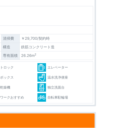
清掃費
￥29,700/契約時
構造
鉄筋コンクリート造
2
専有面積
26.26m
ートロック
エレベーター
配ボックス
温水洗浄便座
室乾燥機
独立洗面台
レワークおすすめ
自転車駐輪場