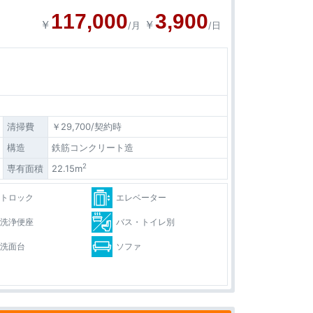
117,000
3,900
￥
￥
/月
/日
清掃費
￥29,700/契約時
構造
鉄筋コンクリート造
2
専有面積
22.15m
ートロック
エレベーター
水洗浄便座
バス・トイレ別
立洗面台
ソファ