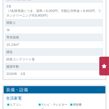
2名
（1名様増員につき、賃料＋6,000円、月額公共料金＋9,900円、リ
ネンクリーニング代9,900円）
間取り
1K
専有面積
2
25.24m
構造
鉄筋コンクリート造
建築年数
2020年 2月
装備・設備
生活家電
エアコン
テレビ・テレビボー
掃除機
ド