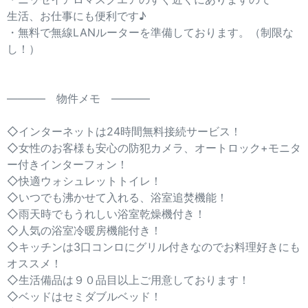
生活、お仕事にも便利です♪
・無料で無線LANルーターを準備しております。（制限な
し！）
———– 物件メモ ———–
◇インターネットは24時間無料接続サービス！
◇女性のお客様も安心の防犯カメラ、オートロック+モニタ
ー付きインターフォン！
◇快適ウォシュレットトイレ！
◇いつでも沸かせて入れる、浴室追焚機能！
◇雨天時でもうれしい浴室乾燥機付き！
◇人気の浴室冷暖房機能付き！
◇キッチンは3口コンロにグリル付きなのでお料理好きにも
オススメ！
◇生活備品は９０品目以上ご用意しております！
◇ベッドはセミダブルベッド！