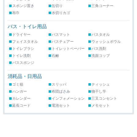
スポンジ置き
缶切り
三角コーナー
布巾
水切りカゴ
バス・トイレ用品
ドライヤー
バスマット
バスタオル
フェイスタオル
バスチェアー
ウォッシュボウル
トイレブラシ
トイレットペーパー
バス洗剤
トイレ洗剤
石鹸
洗面コップ
バススポンジ
消耗品・日用品
ゴミ箱
スリッパ
ティッシュ
ハンガー
布団ばさみ
物干し竿
カレンダー
インフォメーション
三又コンセント
延長コード
電池セット
メモセット