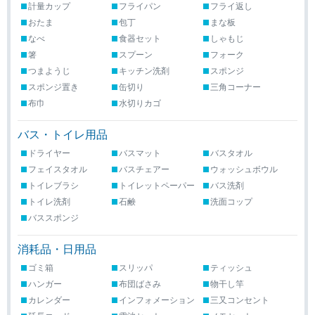
計量カップ
フライパン
フライ返し
おたま
包丁
まな板
なべ
食器セット
しゃもじ
箸
スプーン
フォーク
つまようじ
キッチン洗剤
スポンジ
スポンジ置き
缶切り
三角コーナー
布巾
水切りカゴ
バス・トイレ用品
ドライヤー
バスマット
バスタオル
フェイスタオル
バスチェアー
ウォッシュボウル
トイレブラシ
トイレットペーパー
バス洗剤
トイレ洗剤
石鹸
洗面コップ
バススポンジ
消耗品・日用品
ゴミ箱
スリッパ
ティッシュ
ハンガー
布団ばさみ
物干し竿
カレンダー
インフォメーション
三又コンセント