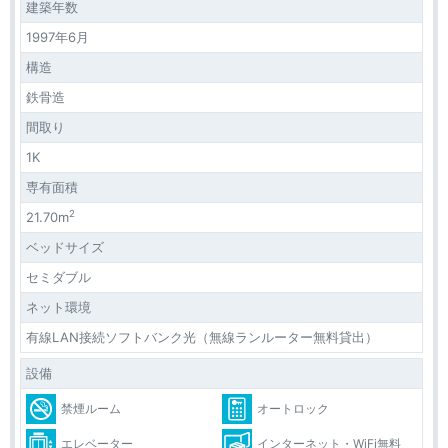
建築年数
1997年6月
構造
鉄骨造
間取り
1K
専有面積
2
21.70m
ベッドサイズ
セミダブル
ネット環境
有線LAN接続ソフトバンク光（無線ランルーター無料貸出）
設備
禁煙ルーム
オートロック
エレベーター
インターネット・WiFi無料