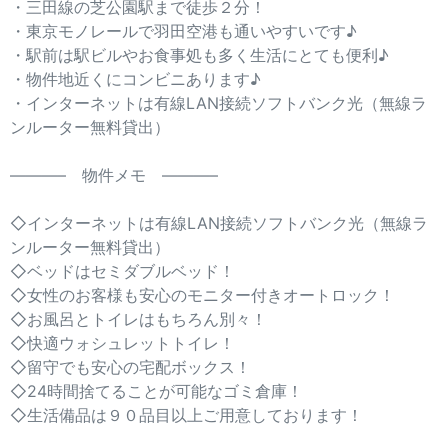
・三田線の芝公園駅まで徒歩２分！
・東京モノレールで羽田空港も通いやすいです♪
・駅前は駅ビルやお食事処も多く生活にとても便利♪
・物件地近くにコンビニあります♪
・インターネットは有線LAN接続ソフトバンク光（無線ラ
ンルーター無料貸出）
———– 物件メモ ———–
◇インターネットは有線LAN接続ソフトバンク光（無線ラ
ンルーター無料貸出）
◇ベッドはセミダブルベッド！
◇女性のお客様も安心のモニター付きオートロック！
◇お風呂とトイレはもちろん別々！
◇快適ウォシュレットトイレ！
◇留守でも安心の宅配ボックス！
◇24時間捨てることが可能なゴミ倉庫！
◇生活備品は９０品目以上ご用意しております！