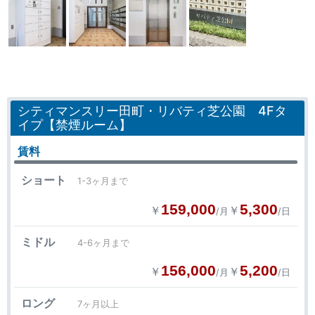
シティマンスリー田町・リバティ芝公園 4Fタ
イプ【禁煙ルーム】
賃料
ショート
1-3ヶ月まで
159,000
5,300
￥
￥
/月
/日
ミドル
4-6ヶ月まで
156,000
5,200
￥
￥
/月
/日
ロング
7ヶ月以上