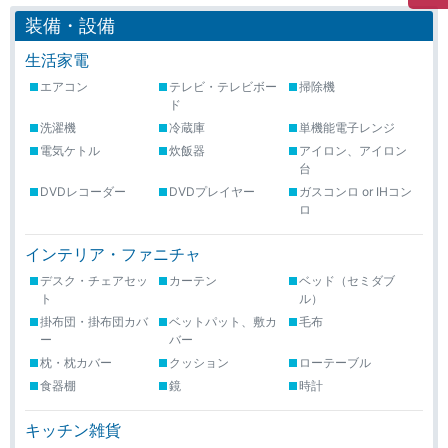
装備・設備
生活家電
エアコン
テレビ・テレビボー
掃除機
ド
洗濯機
冷蔵庫
単機能電子レンジ
電気ケトル
炊飯器
アイロン、アイロン
台
DVDレコーダー
DVDプレイヤー
ガスコンロ or IHコン
ロ
インテリア・ファニチャ
デスク・チェアセッ
カーテン
ベッド（セミダブ
ト
ル）
掛布団・掛布団カバ
ベットパット、敷カ
毛布
ー
バー
枕・枕カバー
クッション
ローテーブル
食器棚
鏡
時計
キッチン雑貨