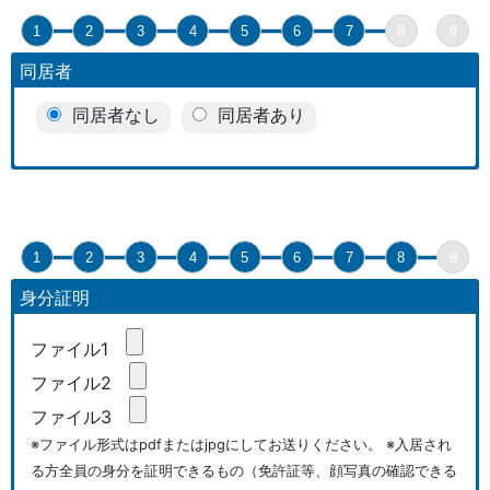
1
2
3
4
5
6
7
8
9
同居者
同居者なし
同居者あり
1
2
3
4
5
6
7
8
9
身分証明
ファイル1
ファイル2
ファイル3
※ファイル形式はpdfまたはjpgにしてお送りください。 ※入居され
る方全員の身分を証明できるもの（免許証等、顔写真の確認できる