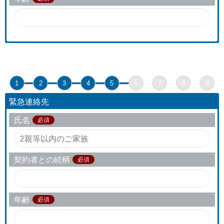
1
2
3
4
5
6
7
8
9
緊急連絡先
氏名
必須
契約者との続柄
必須
年齢
必須