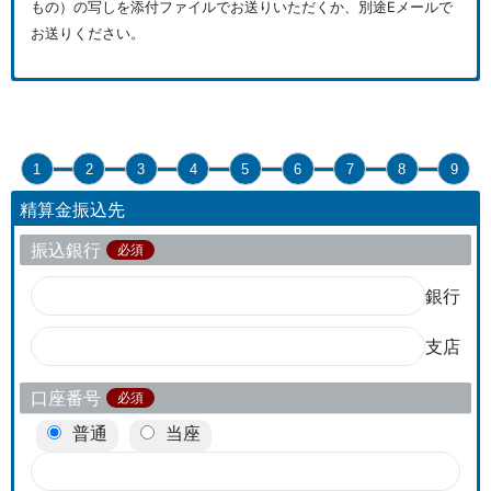
もの）の写しを添付ファイルでお送りいただくか、別途Eメールで
お送りください。
1
2
3
4
5
6
7
8
9
精算金振込先
振込銀行
必須
銀行
支店
口座番号
必須
普通
当座