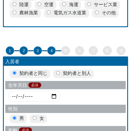
陸運
空運
海運
サービス業
農林漁業
電気ガス水道業
その他
1
2
3
4
5
6
7
8
9
入居者
契約者と同じ
契約者と別人
生年月日
必須
性別
男
女
年齢
必須