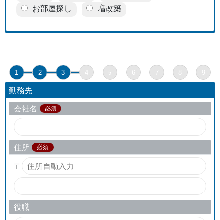
お部屋探し
増改築
1
2
3
4
5
6
7
8
9
勤務先
会社名
必須
住所
必須
〒
役職