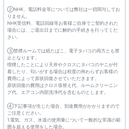
②NHK、電話料金等については弊社は一切関与してお
りません。
NHK受信料、電話回線等お客様ご自身でご契約された
場合には、ご退出日までに解約の手続きを行ってくだ
さい。
③禁煙ルームでは紙たばこ、電子タバコの両方とも禁
止となります。
喫煙したことにより天井やクロスにタバコのヤニが付
着したり、匂いがする場合は程度の拘わらずお客様の
費用によって原状回復させていただきます。
原状回復の費用はクロス張替え代、ルームクリーニン
グ代、エアコン内部洗浄代を含むものとします。
④下記事項が生じた場合、別途費用がかかりますので
ご注意ください。
1.電気、ガス、水道の使用量について一般的な常識の範
囲を超える使用をした場合。