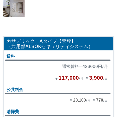
カサデリック Aタイプ【禁煙】
（共用部ALSOKセキュリティシステム）
賃料
通常賃料 126000円/月
117,000
3,900
￥
￥
/月
/日
公共料金
￥
￥
23,100
770
/月
/日
清掃費