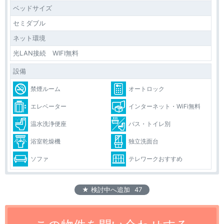
ベッドサイズ
セミダブル
ネット環境
光LAN接続 WIFI無料
設備
禁煙ルーム
オートロック
エレベーター
インターネット・WiFi無料
温水洗浄便座
バス・トイレ別
浴室乾燥機
独立洗面台
ソファ
テレワークおすすめ
★ 検討中へ追加
47