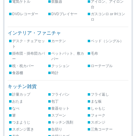
電気ケトル
炊飯器
アイロン、アイロン
台
DVDレコーダー
DVDプレイヤー
ガスコンロ or IHコン
ロ
インテリア・ファニチャ
デスク・チェアセッ
カーテン
ベッド（シングル）
ト
掛布団・掛布団カバ
ベットパット、敷カ
毛布
ー
バー
枕・枕カバー
クッション
ローテーブル
食器棚
時計
キッチン雑貨
計量カップ
フライパン
フライ返し
おたま
包丁
まな板
なべ
食器セット
しゃもじ
箸
スプーン
フォーク
つまようじ
キッチン洗剤
スポンジ
スポンジ置き
缶切り
三角コーナー