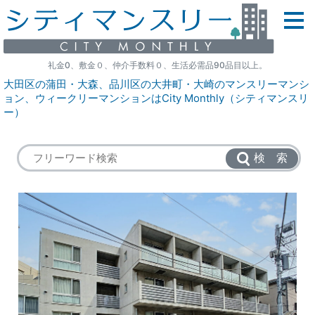
礼金0、敷金０、仲介手数料０、生活必需品90品目以上。
大田区の蒲田・大森、品川区の大井町・大崎のマンスリーマンシ
ョン、ウィークリーマンションはCity Monthly（シティマンスリ
ー）
検 索