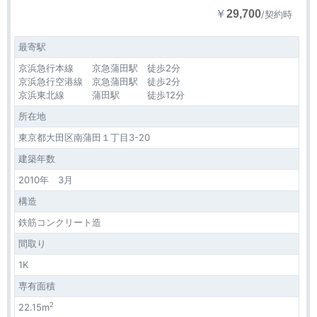
￥
29,700
/契約時
最寄駅
京浜急行本線 京急蒲田駅 徒歩2分
京浜急行空港線 京急蒲田駅 徒歩2分
京浜東北線 蒲田駅 徒歩12分
所在地
東京都大田区南蒲田１丁目3-20
建築年数
2010年 3月
構造
鉄筋コンクリート造
間取り
1K
専有面積
2
22.15m