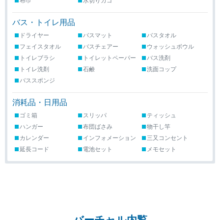
布巾
水切りカゴ
バス・トイレ用品
ドライヤー
バスマット
バスタオル
フェイスタオル
バスチェアー
ウォッシュボウル
トイレブラシ
トイレットペーパー
バス洗剤
トイレ洗剤
石鹸
洗面コップ
バススポンジ
消耗品・日用品
ゴミ箱
スリッパ
ティッシュ
ハンガー
布団ばさみ
物干し竿
カレンダー
インフォメーション
三又コンセント
延長コード
電池セット
メモセット
バーチャル内覧