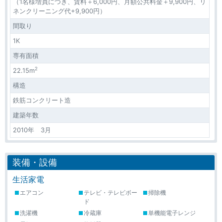
（1名様増員につき、賃料＋6,000円、月額公共料金＋9,900円、リ
ネンクリーニング代+9,900円）
間取り
1K
専有面積
2
22.15m
構造
鉄筋コンクリート造
建築年数
2010年 3月
装備・設備
生活家電
エアコン
テレビ・テレビボー
掃除機
ド
洗濯機
冷蔵庫
単機能電子レンジ