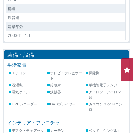
構造
鉄骨造
建築年数
2003年 1月
装備・設備
生活家電
エアコン
テレビ・テレビボー
掃除機
ド
洗濯機
冷蔵庫
単機能電子レンジ
電気ケトル
炊飯器
アイロン、アイロン
台
DVDレコーダー
DVDプレイヤー
ガスコンロ or IHコン
ロ
インテリア・ファニチャ
デスク・チェアセッ
カーテン
ベッド（シングル）