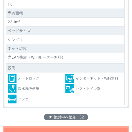
1K
専有面積
2
23.1m
ベッドサイズ
シングル
ネット環境
光LAN接続（WIFIルーター無料）
設備
オートロック
インターネット・WiFi無料
温水洗浄便座
バス・トイレ別
ソファ
★ 検討中へ追加
32