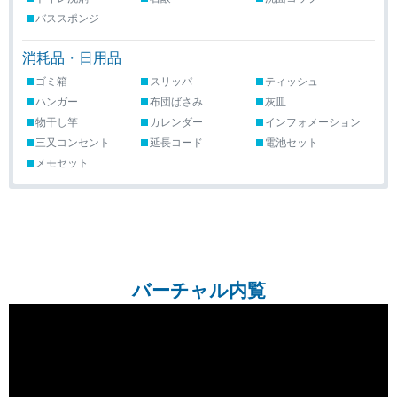
バススポンジ
消耗品・日用品
ゴミ箱
スリッパ
ティッシュ
ハンガー
布団ばさみ
灰皿
物干し竿
カレンダー
インフォメーション
三又コンセント
延長コード
電池セット
メモセット
バーチャル内覧