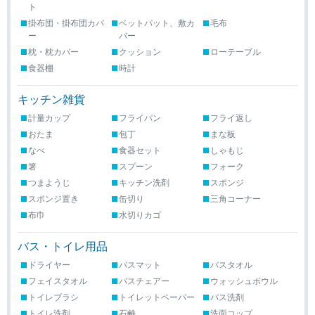
ト
掛布団・掛布団カバ
ベットパット、敷カ
毛布
ー
バー
枕・枕カバー
クッション
ローテーブル
食器棚
時計
キッチン雑貨
計量カップ
フライパン
フライ返し
おたま
包丁
まな板
なべ
食器セット
しゃもじ
箸
スプーン
フォーク
つまようじ
キッチン洗剤
スポンジ
スポンジ置き
缶切り
三角コーナー
布巾
水切りカゴ
バス・トイレ用品
ドライヤー
バスマット
バスタオル
フェイスタオル
バスチェアー
ウォッシュボウル
トイレブラシ
トイレットペーパー
バス洗剤
トイレ洗剤
石鹸
洗面コップ