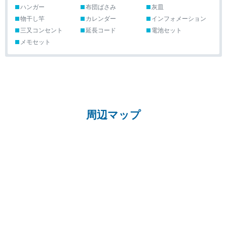
ハンガー
布団ばさみ
灰皿
物干し竿
カレンダー
インフォメーション
三又コンセント
延長コード
電池セット
メモセット
周辺マップ