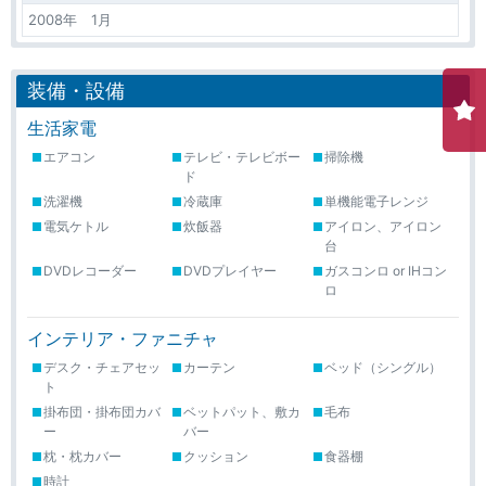
2008年 1月
装備・設備
生活家電
エアコン
テレビ・テレビボー
掃除機
ド
洗濯機
冷蔵庫
単機能電子レンジ
電気ケトル
炊飯器
アイロン、アイロン
台
DVDレコーダー
DVDプレイヤー
ガスコンロ or IHコン
ロ
インテリア・ファニチャ
デスク・チェアセッ
カーテン
ベッド（シングル）
ト
掛布団・掛布団カバ
ベットパット、敷カ
毛布
ー
バー
枕・枕カバー
クッション
食器棚
時計