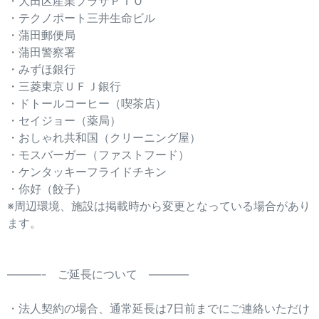
・大田区産業プラザＰＩＯ
・テクノポート三井生命ビル
・蒲田郵便局
・蒲田警察署
・みずほ銀行
・三菱東京ＵＦＪ銀行
・ドトールコーヒー（喫茶店）
・セイジョー（薬局）
・おしゃれ共和国（クリーニング屋）
・モスバーガー（ファストフード）
・ケンタッキーフライドチキン
・你好（餃子）
※周辺環境、施設は掲載時から変更となっている場合があり
ます。
———- ご延長について ———–
・法人契約の場合、通常延長は7日前までにご連絡いただけ