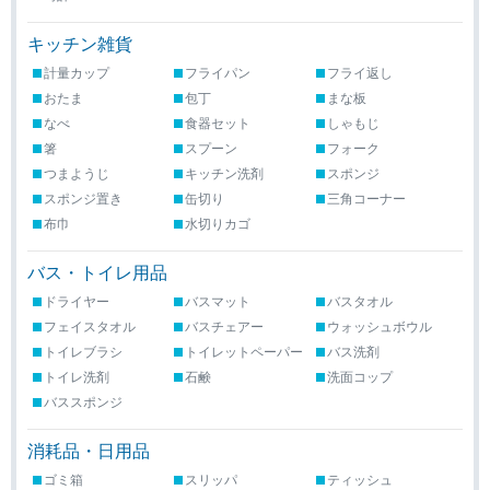
キッチン雑貨
計量カップ
フライパン
フライ返し
おたま
包丁
まな板
なべ
食器セット
しゃもじ
箸
スプーン
フォーク
つまようじ
キッチン洗剤
スポンジ
スポンジ置き
缶切り
三角コーナー
布巾
水切りカゴ
バス・トイレ用品
ドライヤー
バスマット
バスタオル
フェイスタオル
バスチェアー
ウォッシュボウル
トイレブラシ
トイレットペーパー
バス洗剤
トイレ洗剤
石鹸
洗面コップ
バススポンジ
消耗品・日用品
ゴミ箱
スリッパ
ティッシュ