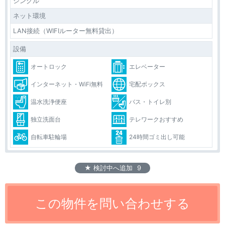
シングル
ネット環境
LAN接続（WIFIルーター無料貸出）
設備
オートロック
エレベーター
インターネット・WiFi無料
宅配ボックス
温水洗浄便座
バス・トイレ別
独立洗面台
テレワークおすすめ
自転車駐輪場
24時間ゴミ出し可能
★ 検討中へ追加
9