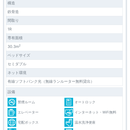
構造
鉄骨造
間取り
1R
専有面積
2
30.3m
ベッドサイズ
セミダブル
ネット環境
有線ソフトバンク光（無線ランルーター無料貸出）
設備
禁煙ルーム
オートロック
エレベーター
インターネット・WiFi無料
宅配ボックス
温水洗浄便座