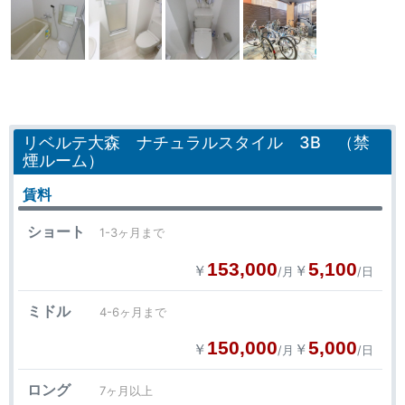
リベルテ大森 ナチュラルスタイル 3B （禁
煙ルーム）
賃料
ショート
1-3ヶ月まで
153,000
5,100
￥
￥
/月
/日
ミドル
4-6ヶ月まで
150,000
5,000
￥
￥
/月
/日
ロング
7ヶ月以上