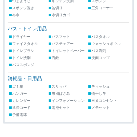
つまようじ
キッチン洗剤
スポンジ
スポンジ置き
缶切り
三角コーナー
布巾
水切りカゴ
バス・トイレ用品
ドライヤー
バスマット
バスタオル
フェイスタオル
バスチェアー
ウォッシュボウル
トイレブラシ
トイレットペーパー
バス洗剤
トイレ洗剤
石鹸
洗面コップ
バススポンジ
消耗品・日用品
ゴミ箱
スリッパ
ティッシュ
ハンガー
布団ばさみ
物干し竿
カレンダー
インフォメーション
三又コンセント
延長コード
電池セット
メモセット
予備電球