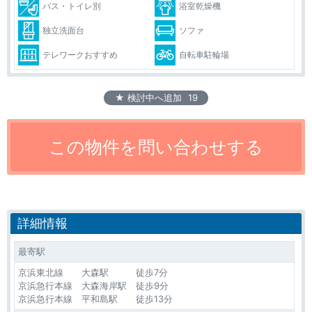
バス・トイレ別
浴室乾燥機
独立洗面台
ソファ
テレワークおすすめ
自転車駐輪場
★ 検討中へ追加
19
詳細情報
最寄駅
京浜東北線 大森駅 徒歩7分
京浜急行本線 大森海岸駅 徒歩9分
京浜急行本線 平和島駅 徒歩13分