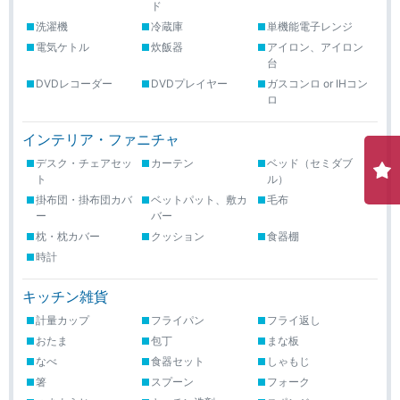
ド
洗濯機
冷蔵庫
単機能電子レンジ
電気ケトル
炊飯器
アイロン、アイロン
台
DVDレコーダー
DVDプレイヤー
ガスコンロ or IHコン
ロ
インテリア・ファニチャ
デスク・チェアセッ
カーテン
ベッド（セミダブ
ト
ル）
掛布団・掛布団カバ
ベットパット、敷カ
毛布
ー
バー
枕・枕カバー
クッション
食器棚
時計
キッチン雑貨
計量カップ
フライパン
フライ返し
おたま
包丁
まな板
なべ
食器セット
しゃもじ
箸
スプーン
フォーク