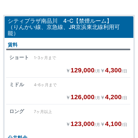
シティプラザ南品川 4-C【禁煙ルーム】
（りんかい線、京急線、JR京浜東北線利用可
能）
賃料
ショート
1-3ヶ月まで
129,000
4,300
￥
￥
/月
/日
ミドル
4-6ヶ月まで
126,000
4,200
￥
￥
/月
/日
ロング
7ヶ月以上
123,000
4,100
￥
￥
/月
/日
公共料金