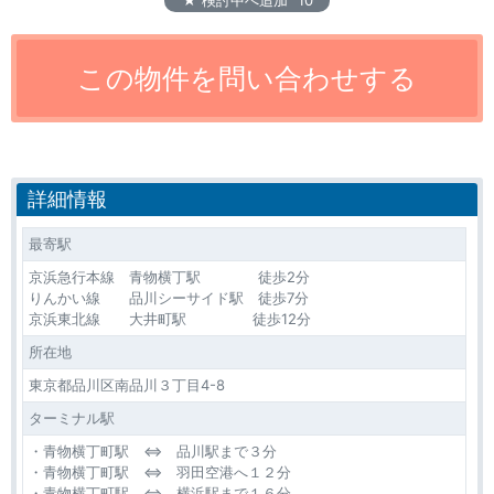
★ 検討中へ追加
10
詳細情報
最寄駅
京浜急行本線 青物横丁駅 徒歩2分
りんかい線 品川シーサイド駅 徒歩7分
京浜東北線 大井町駅 徒歩12分
所在地
東京都品川区南品川３丁目4-8
ターミナル駅
・青物横丁町駅 ⇔ 品川駅まで３分
・青物横丁町駅 ⇔ 羽田空港へ１２分
・青物横丁町駅 ⇔ 横浜駅まで１６分