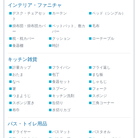
インテリア・ファニチャ
デスク・チェアセッ
カーテン
ベッド（シングル）
ト
掛布団・掛布団カバ
ベットパット、敷カ
毛布
ー
バー
枕・枕カバー
クッション
ローテーブル
食器棚
時計
キッチン雑貨
計量カップ
フライパン
フライ返し
おたま
包丁
まな板
なべ
食器セット
しゃもじ
箸
スプーン
フォーク
つまようじ
キッチン洗剤
スポンジ
スポンジ置き
缶切り
三角コーナー
布巾
水切りカゴ
バス・トイレ用品
ドライヤー
バスマット
バスタオル