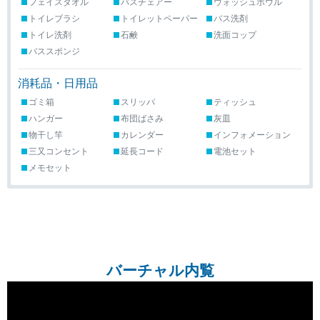
フェイスタオル
バスチェアー
ウォッシュボウル
トイレブラシ
トイレットペーパー
バス洗剤
トイレ洗剤
石鹸
洗面コップ
バススポンジ
消耗品・日用品
ゴミ箱
スリッパ
ティッシュ
ハンガー
布団ばさみ
灰皿
物干し竿
カレンダー
インフォメーション
三又コンセント
延長コード
電池セット
メモセット
バーチャル内覧