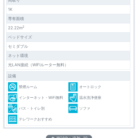
間取り
1K
専有面積
2
22.22m
ベッドサイズ
セミダブル
ネット環境
光LAN接続（WIFIルーター無料）
設備
禁煙ルーム
オートロック
インターネット・WiFi無料
温水洗浄便座
バス・トイレ別
ソファ
テレワークおすすめ