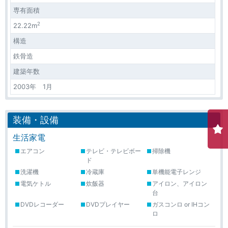
専有面積
2
22.22m
構造
鉄骨造
建築年数
2003年 1月
装備・設備
生活家電
エアコン
テレビ・テレビボー
掃除機
ド
洗濯機
冷蔵庫
単機能電子レンジ
電気ケトル
炊飯器
アイロン、アイロン
台
DVDレコーダー
DVDプレイヤー
ガスコンロ or IHコン
ロ