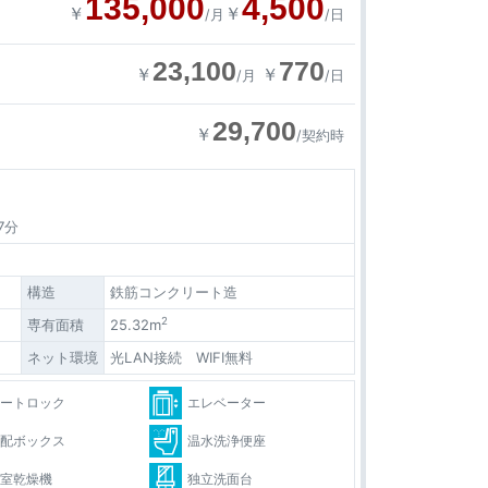
135,000
4,500
￥
￥
/月
/日
23,100
770
￥
￥
/月
/日
29,700
￥
/契約時
7分
構造
鉄筋コンクリート造
2
専有面積
25.32m
ネット環境
光LAN接続 WIFI無料
オートロック
エレベーター
宅配ボックス
温水洗浄便座
浴室乾燥機
独立洗面台