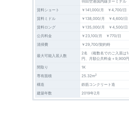
羽田空港国内線ターミナル 
賃料ショート
￥141,000/月 ￥4,700/日
賃料ミドル
￥138,000/月 ￥4,600/日
賃料ロング
￥135,000/月 ￥4,500/日
公共料金
￥23,100/月 ￥770/日
清掃費
￥29,700/契約時
2名 (複数名でのご入居は1
最大可能入居人数
円、月額公共料金＋9,900円
間取り
1K
2
専有面積
25.32m
構造
鉄筋コンクリート造
建築年数
2019年2月