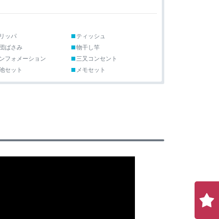
リッパ
ティッシュ
団ばさみ
物干し竿
ンフォメーション
三又コンセント
池セット
メモセット