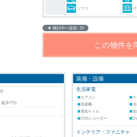
ソファ
★ 検討中へ追加
15
装備・設備
生活家電
分
エアコン
テ
徒歩17分
洗濯機
冷
電気ケトル
炊
DVDレコーダー
D
インテリア・ファニチャ