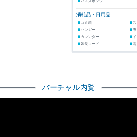
バススポンジ
消耗品・日用品
ゴミ箱
ス
ハンガー
布
カレンダー
イ
延長コード
電
バーチャル内覧