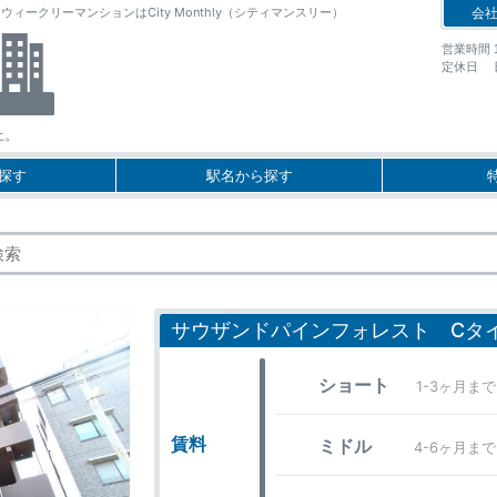
クリーマンションはCity Monthly（シティマンスリー）
会
営業時間 10
定休日 
上。
探す
駅名から探す
サウザンドパインフォレスト Cタ
ショート
1-3ヶ月まで
賃料
ミドル
4-6ヶ月まで