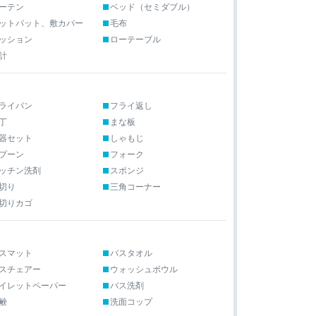
ーテン
ベッド（セミダブル）
ットパット、敷カバー
毛布
ッション
ローテーブル
計
ライパン
フライ返し
丁
まな板
器セット
しゃもじ
プーン
フォーク
ッチン洗剤
スポンジ
切り
三角コーナー
切りカゴ
スマット
バスタオル
スチェアー
ウォッシュボウル
イレットペーパー
バス洗剤
鹸
洗面コップ