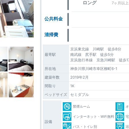
ロング
7ヶ月以上
公共料金
清掃費
京浜東北線 川崎駅 徒歩8分
最寄駅
南武線 尻手駅 徒歩5分
京浜急行本線 京急川崎駅 徒歩1
所在地
神奈川県川崎市幸区柳町6-1
建築年数
2019年2月
間取り
1K
ベッドサイズ
セミダブル
禁煙ルーム
インターネット・WiFi無料
設備
バス・トイレ別