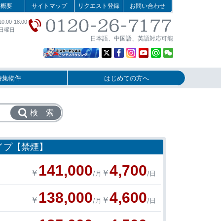
社概要
サイトマップ
リクエスト登録
お問い合わせ
:00-18:00
日曜日
日本語、中国語、英語対応可能
特集物件
はじめての方へ
検 索
イプ【禁煙】
141,000
4,700
￥
￥
/月
/日
138,000
4,600
￥
￥
/月
/日