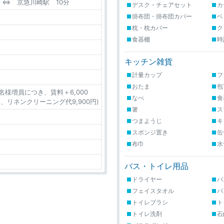
⇔ 京急川崎駅 10分
デスク・チェアセット
カ
掛布団・掛布団カバー
ベ
枕・枕カバー
ク
食器棚
時
キッチン雑貨
計量カップ
フ
おたま
包
名様増員につき、賃料＋6,000
なべ
食
、リネンクリーニング代9,900円)
箸
ス
つまようじ
キ
スポンジ置き
缶
布巾
水
バス・トイレ用品
ドライヤー
バ
フェイスタオル
バ
トイレブラシ
ト
トイレ洗剤
石