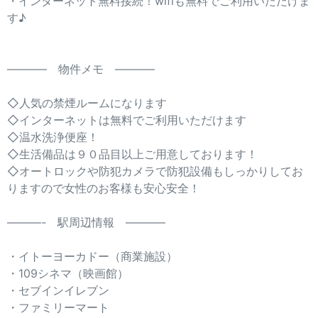
・インターネット無料接続！wifiも無料でご利用いただけま
す♪
———– 物件メモ ———–
◇人気の禁煙ルームになります
◇インターネットは無料でご利用いただけます
◇温水洗浄便座！
◇生活備品は９０品目以上ご用意しております！
◇オートロックや防犯カメラで防犯設備もしっかりしてお
りますので女性のお客様も安心安全！
———- 駅周辺情報 ———–
・イトーヨーカドー（商業施設）
・109シネマ（映画館）
・セブインイレブン
・ファミリーマート