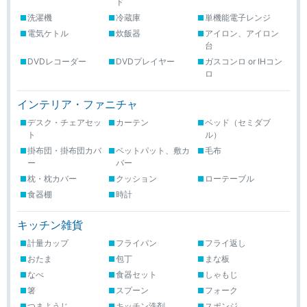
ド
洗濯機
冷蔵庫
単機能電子レンジ
電気ケトル
炊飯器
アイロン、アイロン
台
DVDレコーダー
DVDプレイヤー
ガスコンロ or IHコン
ロ
インテリア・ファニチャ
デスク・チェアセッ
カーテン
ベッド（セミダブ
ト
ル）
掛布団・掛布団カバ
ベットパット、敷カ
毛布
ー
バー
枕・枕カバー
クッション
ローテーブル
食器棚
時計
キッチン雑貨
計量カップ
フライパン
フライ返し
おたま
包丁
まな板
なべ
食器セット
しゃもじ
箸
スプーン
フォーク
つまようじ
キッチン洗剤
スポンジ