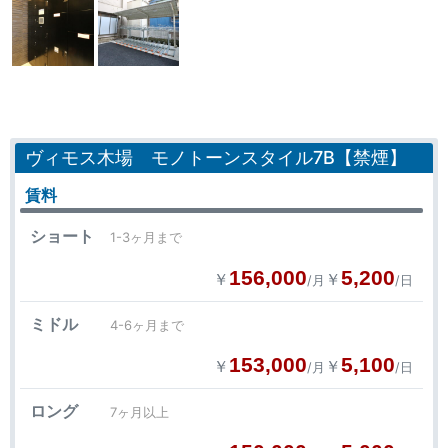
ヴィモス木場 モノトーンスタイル7B【禁煙】
賃料
ショート
1-3ヶ月まで
156,000
5,200
￥
￥
/月
/日
ミドル
4-6ヶ月まで
153,000
5,100
￥
￥
/月
/日
ロング
7ヶ月以上