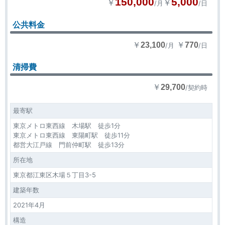
150,000
5,000
￥
￥
/月
/日
公共料金
￥
￥
23,100
770
/月
/日
清掃費
￥
29,700
/契約時
最寄駅
東京メトロ東西線 木場駅 徒歩1分
東京メトロ東西線 東陽町駅 徒歩11分
都営大江戸線 門前仲町駅 徒歩13分
所在地
東京都江東区木場５丁目3-5
建築年数
2021年4月
構造