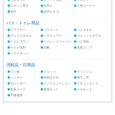
スポンジ置き
缶切り
三角コーナー
布巾
水切りカゴ
バス・トイレ用品
ドライヤー
バスマット
バスタオル
フェイスタオル
バスチェアー
ウォッシュボウル
トイレブラシ
トイレットペーパー
バス洗剤
トイレ洗剤
石鹸
洗面コップ
バススポンジ
消耗品・日用品
ゴミ箱
スリッパ
ティッシュ
ハンガー
布団ばさみ
物干し竿
カレンダー
インフォメーション
三又コンセント
延長コード
電池セット
メモセット
予備電球