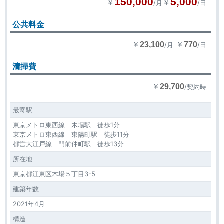
150,000
5,000
￥
￥
/月
/日
公共料金
￥
￥
23,100
770
/月
/日
清掃費
￥
29,700
/契約時
最寄駅
東京メトロ東西線 木場駅 徒歩1分
東京メトロ東西線 東陽町駅 徒歩11分
都営大江戸線 門前仲町駅 徒歩13分
所在地
東京都江東区木場５丁目3-5
建築年数
2021年4月
構造