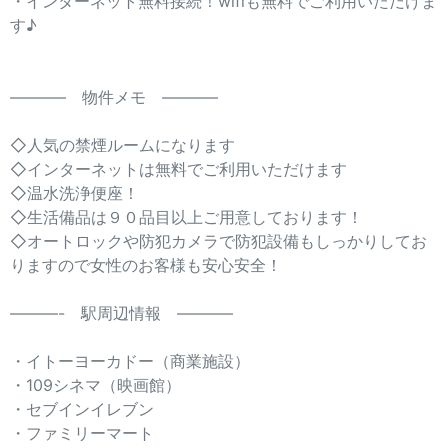
・インターネット無料接続！wifiも無料でご利用いただけま
す♪
———– 物件メモ ———–
◇人気の禁煙ルームになります
◇インターネットは無料でご利用いただけます
◇温水洗浄便座！
◇生活備品は９０品目以上ご用意しております！
◇オートロックや防犯カメラで防犯設備もしっかりしてお
りますので女性のお客様も安心安全！
———- 駅周辺情報 ———–
・イトーヨーカドー（商業施設）
・109シネマ（映画館）
・セブインイレブン
・ファミリーマート