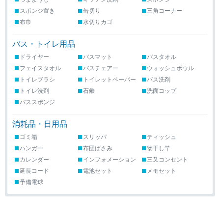
スポンジ置き
缶切り
三角コーナー
布巾
水切りカゴ
バス・トイレ用品
ドライヤー
バスマット
バスタオル
フェイスタオル
バスチェアー
ウォッシュボウル
トイレブラシ
トイレットペーパー
バス洗剤
トイレ洗剤
石鹸
洗面コップ
バススポンジ
消耗品・日用品
ゴミ箱
スリッパ
ティッシュ
ハンガー
布団ばさみ
物干し竿
カレンダー
インフォメーション
三又コンセント
延長コード
電池セット
メモセット
予備電球