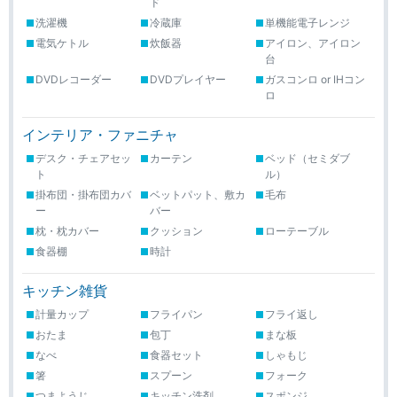
ド
洗濯機
冷蔵庫
単機能電子レンジ
電気ケトル
炊飯器
アイロン、アイロン
台
DVDレコーダー
DVDプレイヤー
ガスコンロ or IHコン
ロ
インテリア・ファニチャ
デスク・チェアセッ
カーテン
ベッド（セミダブ
ト
ル）
掛布団・掛布団カバ
ベットパット、敷カ
毛布
ー
バー
枕・枕カバー
クッション
ローテーブル
食器棚
時計
キッチン雑貨
計量カップ
フライパン
フライ返し
おたま
包丁
まな板
なべ
食器セット
しゃもじ
箸
スプーン
フォーク
つまようじ
キッチン洗剤
スポンジ