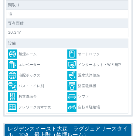
間取り
1R
専有面積
2
30.3m
設備
禁煙ルーム
オートロック
エレベーター
インターネット・WiFi無料
宅配ボックス
温水洗浄便座
バス・トイレ別
浴室乾燥機
独立洗面台
ソファ
テレワークおすすめ
自転車駐輪場
レジデンスイースト大森 ラグジュアリースタイ
ル 10A 最上階（禁煙ルーム）