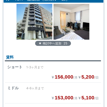
★ 検討中へ追加
25
賃料
ショート
1-3ヶ月まで
156,000
5,200
￥
￥
/月
/日
ミドル
4-6ヶ月まで
153,000
5,100
￥
￥
/月
/日