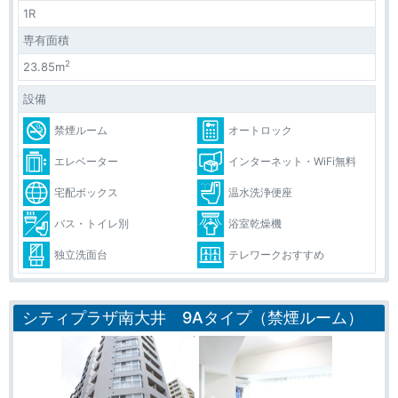
1R
専有面積
2
23.85m
設備
禁煙ルーム
オートロック
エレベーター
インターネット・WiFi無料
宅配ボックス
温水洗浄便座
バス・トイレ別
浴室乾燥機
独立洗面台
テレワークおすすめ
シティプラザ南大井 9Aタイプ（禁煙ルーム）