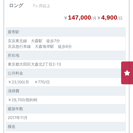
ロング
7ヶ月以上
147,000
4,900
￥
￥
/月
/日
最寄駅
京浜東北線 大森駅 徒歩7分
京浜急行本線 大森海岸駅 徒歩6分
所在地
東京都大田区大森北2丁目2-13
公共料金
￥23,100/月 ￥770/日
清掃費
￥29,700/契約時
建築年数
2017年11月
構造