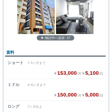
★ 検討中へ追加
21
賃料
ショート
1-3ヶ月まで
153,000
5,100
￥
￥
/月
/日
ミドル
4-6ヶ月まで
150,000
5,000
￥
￥
/月
/日
ロング
7ヶ月以上