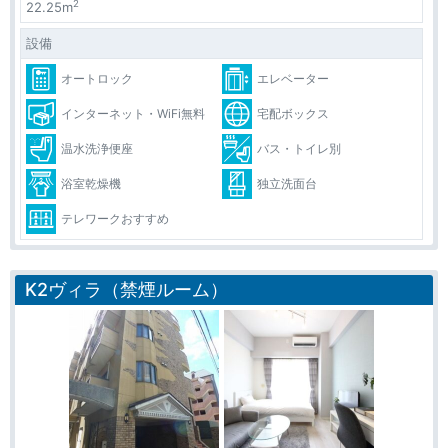
2
22.25m
設備
オートロック
エレベーター
インターネット・WiFi無料
宅配ボックス
温水洗浄便座
バス・トイレ別
浴室乾燥機
独立洗面台
テレワークおすすめ
K2ヴィラ（禁煙ルーム）