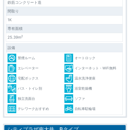
鉄筋コンクリート造
間取り
1K
専有面積
2
25.39m
設備
禁煙ルーム
オートロック
エレベーター
インターネット・WiFi無料
宅配ボックス
温水洗浄便座
バス・トイレ別
浴室乾燥機
独立洗面台
ソファ
テレワークおすすめ
自転車駐輪場
シティプラザ南大井 Bタイプ