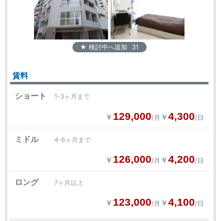
★ 検討中へ追加
31
賃料
ショート
1-3ヶ月まで
129,000
4,300
￥
￥
/月
/日
ミドル
4-6ヶ月まで
126,000
4,200
￥
￥
/月
/日
ロング
7ヶ月以上
123,000
4,100
￥
￥
/月
/日