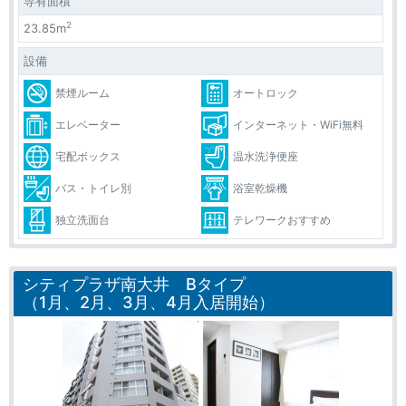
専有面積
2
23.85m
設備
禁煙ルーム
オートロック
エレベーター
インターネット・WiFi無料
宅配ボックス
温水洗浄便座
バス・トイレ別
浴室乾燥機
独立洗面台
テレワークおすすめ
シティプラザ南大井 Bタイプ
（1月、2月、3月、4月入居開始）