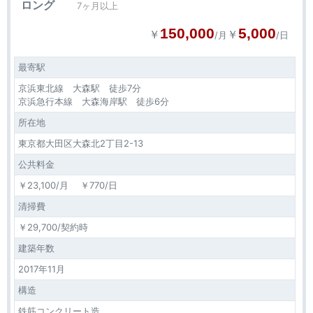
ロング
7ヶ月以上
150,000
5,000
￥
￥
/月
/日
最寄駅
京浜東北線 大森駅 徒歩7分
京浜急行本線 大森海岸駅 徒歩6分
所在地
東京都大田区大森北2丁目2-13
公共料金
￥23,100/月 ￥770/日
清掃費
￥29,700/契約時
建築年数
2017年11月
構造
鉄筋コンクリート造