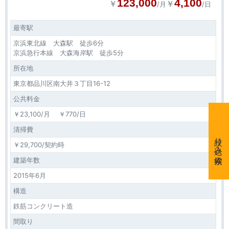
123,000
4,100
￥
￥
/月
/日
最寄駅
京浜東北線 大森駅 徒歩6分
京浜急行本線 大森海岸駅 徒歩5分
所在地
東京都品川区南大井３丁目16-12
公共料金
￥23,100/月 ￥770/日
清掃費
絞り込み検索
￥29,700/契約時
建築年数
2015年6月
構造
鉄筋コンクリート造
間取り