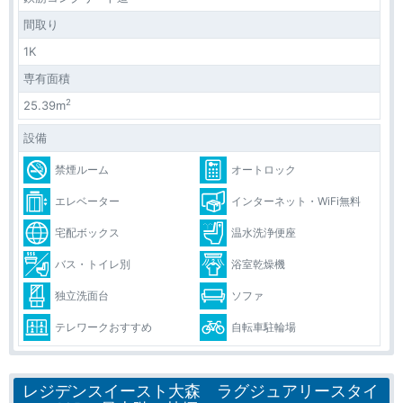
間取り
1K
専有面積
2
25.39m
設備
禁煙ルーム
オートロック
エレベーター
インターネット・WiFi無料
宅配ボックス
温水洗浄便座
バス・トイレ別
浴室乾燥機
独立洗面台
ソファ
テレワークおすすめ
自転車駐輪場
レジデンスイースト大森 ラグジュアリースタイ