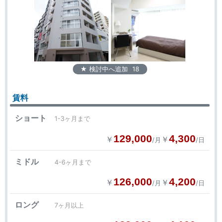
★ 検討中へ追加
18
賃料
ショート
1-3ヶ月まで
129,000
4,300
￥
￥
/月
/日
ミドル
4-6ヶ月まで
126,000
4,200
￥
￥
/月
/日
ロング
7ヶ月以上