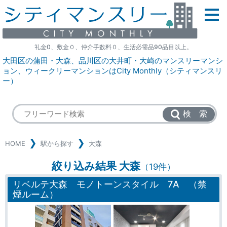
礼金0、敷金０、仲介手数料０、生活必需品90品目以上。
大田区の蒲田・大森、品川区の大井町・大崎のマンスリーマンシ
ョン、ウィークリーマンションはCity Monthly（シティマンスリ
ー）
検 索
HOME
駅から探す
大森
絞り込み結果 大森
（19件）
リベルテ大森 モノトーンスタイル 7A （禁
煙ルーム）