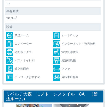
1R
専有面積
2
30.3m
設備
禁煙ルーム
オートロック
エレベーター
インターネット・WiFi無料
宅配ボックス
温水洗浄便座
バス・トイレ別
浴室乾燥機
独立洗面台
ソファ
テレワークおすすめ
自転車駐輪場
リベルテ大森 モノトーンスタイル 8A （禁
煙ルーム）