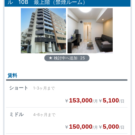
ル 10B 最上階（禁煙ルーム）
★ 検討中へ追加
25
賃料
ショート
1-3ヶ月まで
153,000
5,100
￥
￥
/月
/日
ミドル
4-6ヶ月まで
150,000
5,000
￥
￥
/月
/日