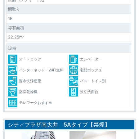
間取り
1R
専有面積
2
22.25m
設備
オートロック
エレベーター
インターネット・WiFi無料
宅配ボックス
温水洗浄便座
バス・トイレ別
浴室乾燥機
独立洗面台
テレワークおすすめ
シティプラザ南大井 5Aタイプ【禁煙】