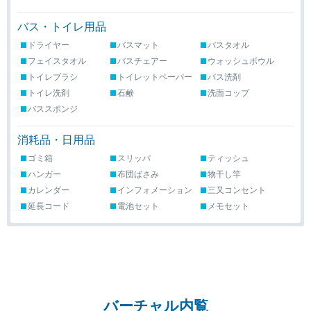
バス・トイレ用品
ドライヤー
バスマット
バスタオル
フェイスタオル
バスチェアー
ウォッシュボウル
トイレブラシ
トイレットペーパー
バス洗剤
トイレ洗剤
石鹸
洗面コップ
バススポンジ
消耗品・日用品
ゴミ箱
スリッパ
ティッシュ
ハンガー
布団ばさみ
物干し竿
カレンダー
インフォメーション
三又コンセント
延長コード
電池セット
メモセット
バーチャル内覧