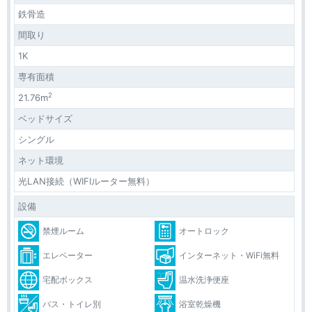
鉄骨造
間取り
1K
専有面積
2
21.76m
ベッドサイズ
シングル
ネット環境
光LAN接続（WIFIルーター無料）
設備
禁煙ルーム
オートロック
エレベーター
インターネット・WiFi無料
宅配ボックス
温水洗浄便座
バス・トイレ別
浴室乾燥機