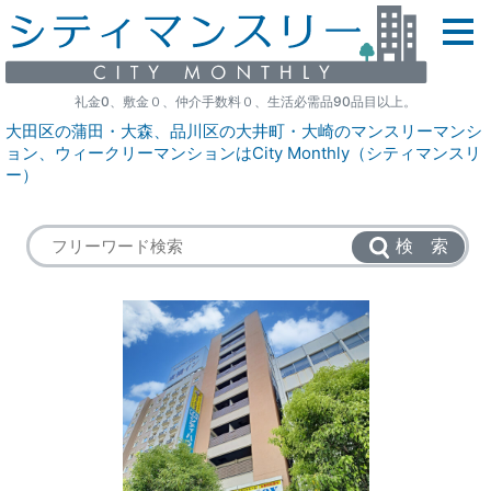
礼金0、敷金０、仲介手数料０、生活必需品90品目以上。
大田区の蒲田・大森、品川区の大井町・大崎のマンスリーマンシ
ョン、ウィークリーマンションはCity Monthly（シティマンスリ
ー）
検 索