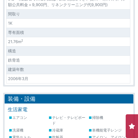
額公共料金＋9,900円、リネンクリーニング代9,900円)
間取り
1K
専有面積
2
21.76m
構造
鉄骨造
建築年数
2006年3月
装備・設備
生活家電
エアコン
テレビ・テレビボー
掃除機
ド
洗濯機
冷蔵庫
単機能電子レンジ
電気ケトル
炊飯器
アイロン、アイロン