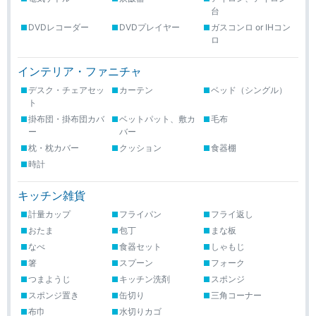
台
DVDレコーダー
DVDプレイヤー
ガスコンロ or IHコン
ロ
インテリア・ファニチャ
デスク・チェアセッ
カーテン
ベッド（シングル）
ト
掛布団・掛布団カバ
ベットパット、敷カ
毛布
ー
バー
枕・枕カバー
クッション
食器棚
時計
キッチン雑貨
計量カップ
フライパン
フライ返し
おたま
包丁
まな板
なべ
食器セット
しゃもじ
箸
スプーン
フォーク
つまようじ
キッチン洗剤
スポンジ
スポンジ置き
缶切り
三角コーナー
布巾
水切りカゴ