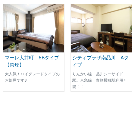
マーレ大井町 5Bタイプ
シティプラザ南品川 Aタ
【禁煙】
イプ
大人気！ハイグレードタイプの
りんかい線 品川シーサイド
お部屋です♪
駅。京急線 青物横町駅利用可
能！！