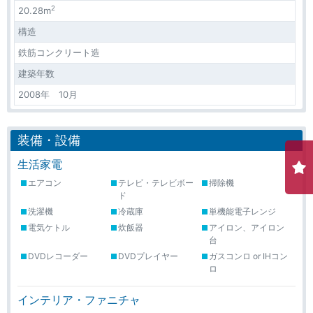
2
20.28m
構造
鉄筋コンクリート造
建築年数
2008年 10月
装備・設備
生活家電
エアコン
テレビ・テレビボー
掃除機
ド
洗濯機
冷蔵庫
単機能電子レンジ
電気ケトル
炊飯器
アイロン、アイロン
台
DVDレコーダー
DVDプレイヤー
ガスコンロ or IHコン
ロ
インテリア・ファニチャ