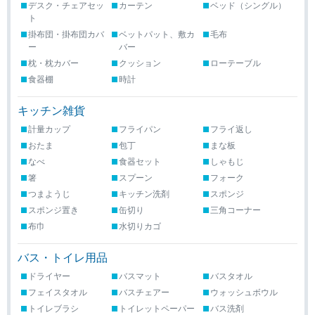
デスク・チェアセッ
カーテン
ベッド（シングル）
ト
掛布団・掛布団カバ
ベットパット、敷カ
毛布
ー
バー
枕・枕カバー
クッション
ローテーブル
食器棚
時計
キッチン雑貨
計量カップ
フライパン
フライ返し
おたま
包丁
まな板
なべ
食器セット
しゃもじ
箸
スプーン
フォーク
つまようじ
キッチン洗剤
スポンジ
スポンジ置き
缶切り
三角コーナー
布巾
水切りカゴ
バス・トイレ用品
ドライヤー
バスマット
バスタオル
フェイスタオル
バスチェアー
ウォッシュボウル
トイレブラシ
トイレットペーパー
バス洗剤