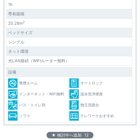
1K
専有面積
2
20.28m
ベッドサイズ
シングル
ネット環境
光LAN接続（WIFIルーター無料）
設備
禁煙ルーム
オートロック
インターネット・WiFi無料
温水洗浄便座
バス・トイレ別
独立洗面台
ソファ
テレワークおすすめ
★ 検討中へ追加
12