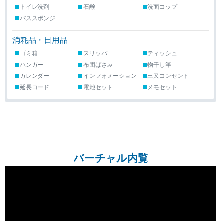
トイレ洗剤
石鹸
洗面コップ
バススポンジ
消耗品・日用品
ゴミ箱
スリッパ
ティッシュ
ハンガー
布団ばさみ
物干し竿
カレンダー
インフォメーション
三又コンセント
延長コード
電池セット
メモセット
バーチャル内覧