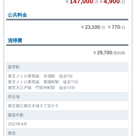
147,000
4,900
￥
￥
/月
/日
公共料金
￥
￥
23,100
770
/月
/日
清掃費
￥
29,700
/契約時
最寄駅
東京メトロ東西線 木場駅 徒歩1分
東京メトロ東西線 東陽町駅 徒歩11分
都営大江戸線 門前仲町駅 徒歩13分
所在地
東京都江東区木場５丁目3-5
建築年数
2021年4月
構造