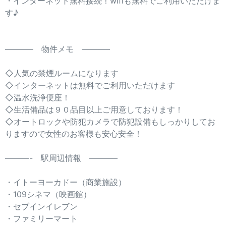
・インターネット無料接続！wifiも無料でご利用いただけま
す♪
———– 物件メモ ———–
◇人気の禁煙ルームになります
◇インターネットは無料でご利用いただけます
◇温水洗浄便座！
◇生活備品は９０品目以上ご用意しております！
◇オートロックや防犯カメラで防犯設備もしっかりしてお
りますので女性のお客様も安心安全！
———- 駅周辺情報 ———–
・イトーヨーカドー（商業施設）
・109シネマ（映画館）
・セブインイレブン
・ファミリーマート