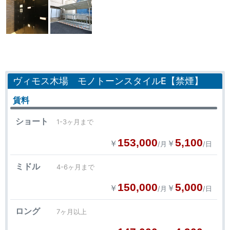
ヴィモス木場 モノトーンスタイルE【禁煙】
賃料
ショート
1-3ヶ月まで
153,000
5,100
￥
￥
/月
/日
ミドル
4-6ヶ月まで
150,000
5,000
￥
￥
/月
/日
ロング
7ヶ月以上