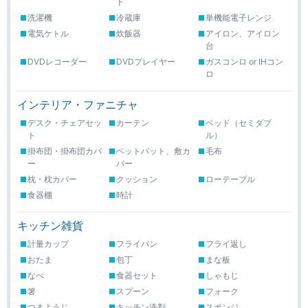
ド
洗濯機
冷蔵庫
単機能電子レンジ
電気ケトル
炊飯器
アイロン、アイロン
台
DVDレコーダー
DVDプレイヤー
ガスコンロ or IHコン
ロ
インテリア・ファニチャ
デスク・チェアセッ
カーテン
ベッド（セミダブ
ト
ル）
掛布団・掛布団カバ
ベットパット、敷カ
毛布
ー
バー
枕・枕カバー
クッション
ローテーブル
食器棚
時計
キッチン雑貨
計量カップ
フライパン
フライ返し
おたま
包丁
まな板
なべ
食器セット
しゃもじ
箸
スプーン
フォーク
つまようじ
キッチン洗剤
スポンジ