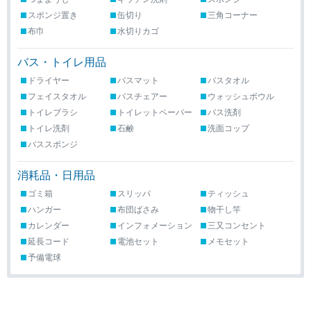
スポンジ置き
缶切り
三角コーナー
布巾
水切りカゴ
バス・トイレ用品
ドライヤー
バスマット
バスタオル
フェイスタオル
バスチェアー
ウォッシュボウル
トイレブラシ
トイレットペーパー
バス洗剤
トイレ洗剤
石鹸
洗面コップ
バススポンジ
消耗品・日用品
ゴミ箱
スリッパ
ティッシュ
ハンガー
布団ばさみ
物干し竿
カレンダー
インフォメーション
三又コンセント
延長コード
電池セット
メモセット
予備電球