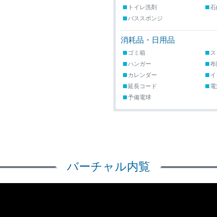
トイレ洗剤
石
バススポンジ
消耗品・日用品
ゴミ箱
ス
ハンガー
布
カレンダー
イ
延長コード
電
予備電球
バーチャル内覧