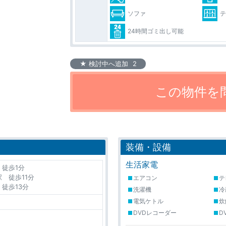
ソファ
24時間ゴミ出し可能
★ 検討中へ追加
2
装備・設備
生活家電
徒歩1分
 徒歩11分
エアコン
テ
徒歩13分
洗濯機
冷
電気ケトル
炊
DVDレコーダー
D