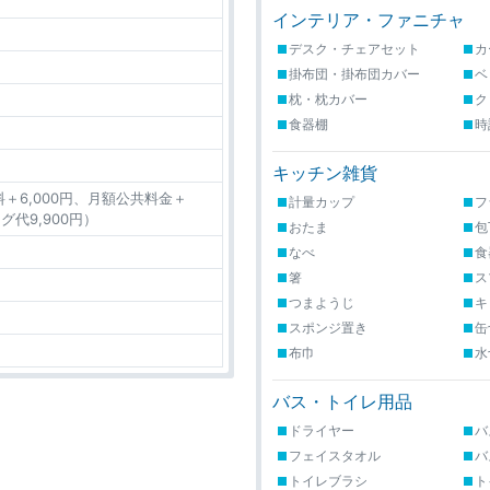
インテリア・ファニチャ
デスク・チェアセット
カ
掛布団・掛布団カバー
ベ
枕・枕カバー
ク
食器棚
時
キッチン雑貨
＋6,000円、月額公共料金＋
計量カップ
フ
グ代9,900円）
おたま
包
なべ
食
箸
ス
つまようじ
キ
スポンジ置き
缶
布巾
水
バス・トイレ用品
ドライヤー
バ
フェイスタオル
バ
トイレブラシ
ト