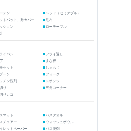
ーテン
ベッド（セミダブル）
ットパット、敷カバー
毛布
ッション
ローテーブル
計
ライパン
フライ返し
丁
まな板
器セット
しゃもじ
プーン
フォーク
ッチン洗剤
スポンジ
切り
三角コーナー
切りカゴ
スマット
バスタオル
スチェアー
ウォッシュボウル
イレットペーパー
バス洗剤