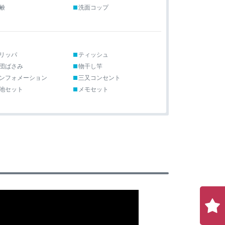
鹸
洗面コップ
リッパ
ティッシュ
団ばさみ
物干し竿
ンフォメーション
三又コンセント
池セット
メモセット