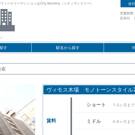
クリーマンションはCity Monthly（シティマンスリー）
会
営業時間 10
定休日 
上。
探す
駅名から探す
ヴィモス木場 モノトーンスタイル
ショート
1-3ヶ月まで
賃料
ミドル
4-6ヶ月まで