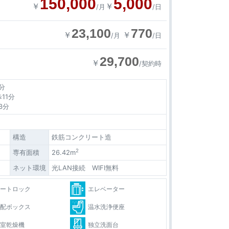
150,000
5,000
￥
￥
/月
/日
23,100
770
￥
￥
/月
/日
29,700
￥
/契約時
分
11分
3分
構造
鉄筋コンクリート造
2
専有面積
26.42m
ネット環境
光LAN接続 WIFI無料
オートロック
エレベーター
宅配ボックス
温水洗浄便座
浴室乾燥機
独立洗面台