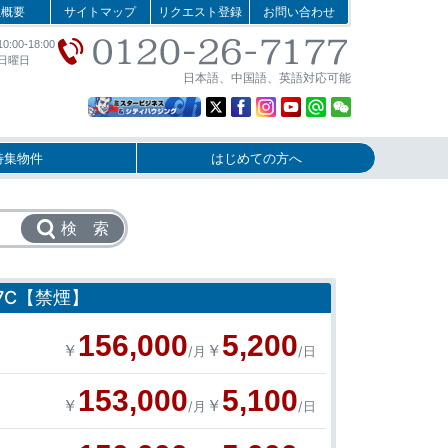
社概要
サイトマップ
リクエスト登録
お問い合わせ
:00-18:00
日曜日
日本語、中国語、英語対応可能
特集物件
はじめての方へ
検 索
7C【禁煙】
156,000
5,200
￥
￥
/月
/日
153,000
5,100
￥
￥
/月
/日